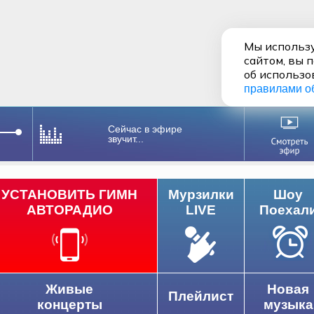
Мы использу
сайтом, вы 
об использо
правилами о
Сейчас в эфире
звучит...
УСТАНОВИТЬ ГИМН
Мурзилки
Шоу
АВТОРАДИО
LIVE
Поехал
Живые
Новая
Плейлист
концерты
музыка