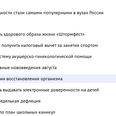
ьности стали самыми популярными в вузах России
ль здорового образа жизни «Штормфест»
к получить налоговый вычет за занятия спортом
стему акушерско-гинекологической помощи
вные нововведения августа
дии восстановления организма
ь выдавать электронные доверенности на детей
недельная дефляция
ло план школьных каникул