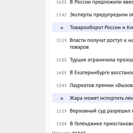
В России предложили вве
16:05
Эксперты предупредили о
15:42
Товарооборот России и К
🔥
Власти получат доступ к 
15:19
товаров
Турция ограничила прохо
15:05
В Екатеринбурге восстан
14:05
Лауреатов премии «Вызов
13:43
Жара может испортить лек
🔥
Верховный суд разрешил 
13:19
В Геленджике приостанов
13:04