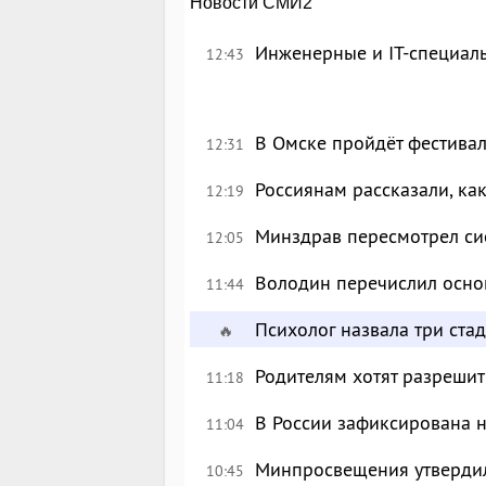
Новости СМИ2
Инженерные и IT-специал
12:43
В Омске пройдёт фестива
12:31
Россиянам рассказали, ка
12:19
Минздрав пересмотрел си
12:05
Володин перечислил осно
11:44
Психолог назвала три ста
🔥
Родителям хотят разрешит
11:18
В России зафиксирована 
11:04
Минпросвещения утверди
10:45