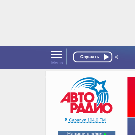
Сарапул 104,0 FM
Напиши в эфир