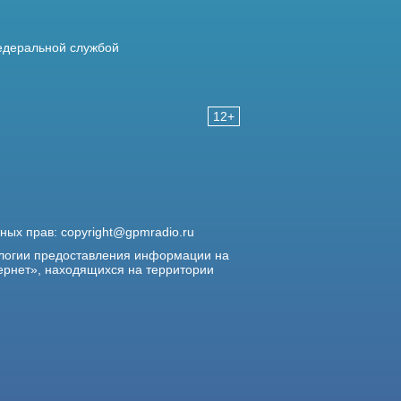
деральной службой
12+
жных прав:
copyright@gpmradio.ru
логии предоставления информации на
ернет», находящихся на территории