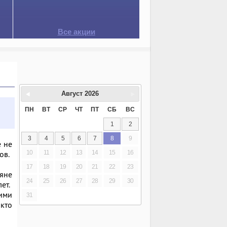
Все акции
Август
2026
ПН
ВТ
СР
ЧТ
ПТ
СБ
ВС
1
2
3
4
5
6
7
8
9
е не
10
11
12
13
14
15
16
ов.
17
18
19
20
21
22
23
ияне
24
25
26
27
28
29
30
ет.
ими
31
 кто