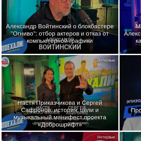
Александр Войтинский о блокбастере
М
"Огниво": отбор актеров и отказ от
Алекс
компьютерной графики
к
Интервью
Настя Приказчикова и Сергей
Сафронов: история, цели и
Про
музыкальный манифест проекта
«Доброшрифт»
Интервью