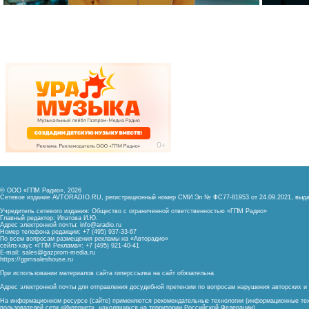
© ООО «ГПМ Радио», 2026
Сетевое издание AVTORADIO.RU, регистрационный номер
СМИ Эл № ФС77-81953 от 24.09.2021,
выда
Учредитель сетевого издания: Общество с ограниченной ответственностью «ГПМ Радио»
Главный редактор: Ипатова И.Ю.
Адрес электронной почты:
info@aradio.ru
Номер телефона редакции: +7 (495) 937-33-67
По всем вопросам размещения рекламы на «Авторадио»
сейлз-хаус «ГПМ Реклама»: +7 (495) 921-40-41
E-mail:
sales@gazprom-media.ru
https://gpmsaleshouse.ru
При использовании материалов сайта гиперссылка на сайт обязательна
Адрес электронной почты для отправления досудебной претензии по вопросам нарушения авторских 
На информационном ресурсе (сайте) применяются рекомендательные технологии (информационные тех
пользователей сети «Интернет», находящихся на территории Российской Федерации)