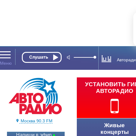
Авторади
УСТАНОВИТЬ Г
АВТОРАДИО
Москва 90.3 FM
Живые
концерты
Напиши в эфир