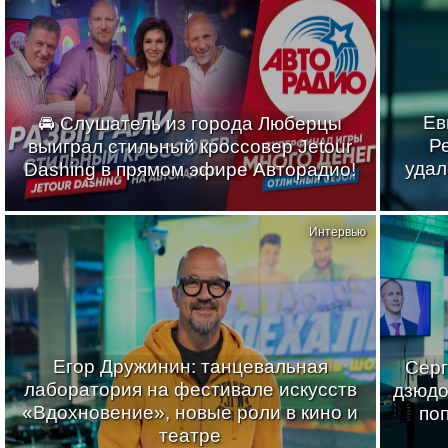
Ев
🚘 Слушатель из города Люберцы
Р
выиграл стильный кроссовер Jetour
удал
Dashing в прямом эфире Авторадио!
Интервью
Егор Дружинин: танцевальная
Серг
лаборатория на фестивале искусств
дзюдо
«Вдохновение», новые роли в кино и
по
театре