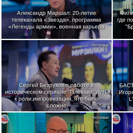
Александр Маршал: 20-летие
Фили
телеканала «Звезда», программа
где п
«Легенды армии», военная карьера
"Б
Интервью
Сергей Безруков о работе в
БАСТ
историческом сериале "Плевако":путь
Игор
к роли,импровизация, что было
L
сложно
Интервью