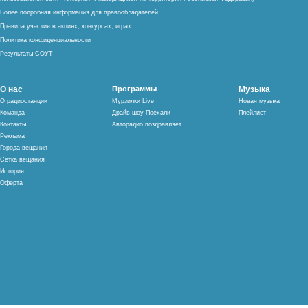
Более подробная информация для правообладателей
Правила участия в акциях, конкурсах, играх
Политика конфиденциальности
Результаты СОУТ
О нас
Программы
Музыка
О радиостанции
Мурзилки Live
Новая музыка
Команда
Драйв-шоу Поехали
Плейлист
Контакты
Авторадио поздравляет
Реклама
Города вещания
Сетка вещания
История
Оферта