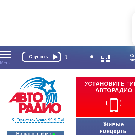
Се
зв
УСТАНОВИТЬ Г
АВТОРАДИО
Орехово-Зуево 99.9 FM
Живые
концерты
Напиши в эфир