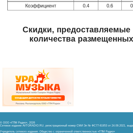
© ООО «ГПМ Радио», 2026
Сетевое издание AVTORADIO.RU, регистрационный номер
СМИ Эл № ФС77-81953 от 24.09.2021,
выда
Учредитель сетевого издания: Общество с ограниченной ответственностью «ГПМ Радио»