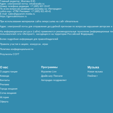
Главный редактор: Ипатова И.Ю.
Адрес электронной почты:
info@aradio.ru
Номер телефона редакции: +7 (495) 937-33-67
По всем вопросам размещения рекламы на «Авторадио»
сейлз-хаус «ГПМ Реклама»: +7 (495) 921-40-41
E-mail:
sales@gazprom-media.ru
https://gpmsaleshouse.ru
При использовании материалов сайта гиперссылка на сайт обязательна
Адрес электронной почты для отправления досудебной претензии по вопросам нарушения авторских 
На информационном ресурсе (сайте) применяются рекомендательные технологии (информационные тех
пользователей сети «Интернет», находящихся на территории Российской Федерации)
Более подробная информация для правообладателей
Правила участия в акциях, конкурсах, играх
Политика конфиденциальности
Результаты СОУТ
О нас
Программы
Музыка
О радиостанции
Мурзилки Live
Новая музыка
Команда
Драйв-шоу Поехали
Плейлист
Контакты
Авторадио поздравляет
Реклама
Города вещания
Сетка вещания
История
Оферта