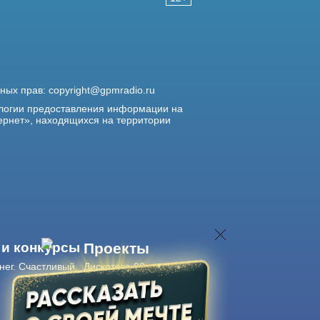
жных прав:
copyright@gpmradio.ru
логии предоставления информации на
ернет», находящихся на территории
 и конкурсы
Проекты
нег. Счастливый
Дискотека 80-х
Живые концерты
Журнал Авторадио
Авторадио
в смартфоне