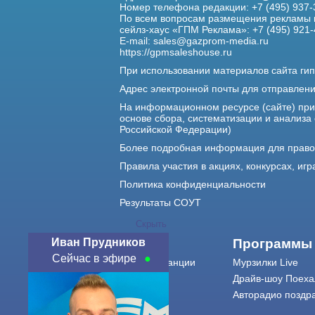
Номер телефона редакции: +7 (495) 937-
По всем вопросам размещения рекламы 
сейлз-хаус «ГПМ Реклама»: +7 (495) 921-
E-mail:
sales@gazprom-media.ru
https://gpmsaleshouse.ru
При использовании материалов сайта гип
Адрес электронной почты для отправлен
На информационном ресурсе (сайте) пр
основе сбора, систематизации и анализа
Российской Федерации)
Более подробная информация для прав
Правила участия в акциях, конкурсах, игр
Политика конфиденциальности
Результаты СОУТ
Скрыть
Иван Прудников
О нас
Программы
Сейчас в эфире
О радиостанции
Мурзилки Live
Команда
Драйв-шоу Поеха
Контакты
Авторадио поздр
Реклама