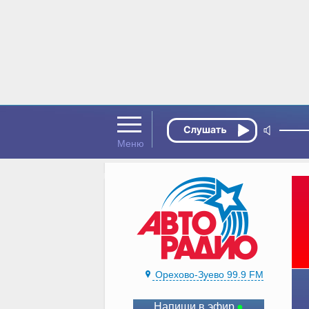
Орехово-Зуево 99.9 FM
Напиши в эфир