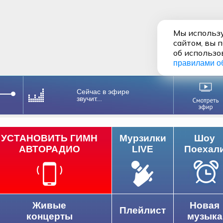
Мы использу
сайтом, вы 
об использо
правилами о
Сейчас в эфире
звучит...
УСТАНОВИТЬ ГИМН
Мурзилки
Шоу
АВТОРАДИО
LIVE
Поехал
Живые
Новая
Плейлист
концерты
музыка