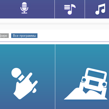
эфире
Все программы