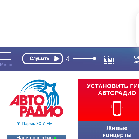
Се
зв
УСТАНОВИТЬ Г
АВТОРАДИО
Пермь 90.7 FM
Живые
концерты
Напиши в эфир