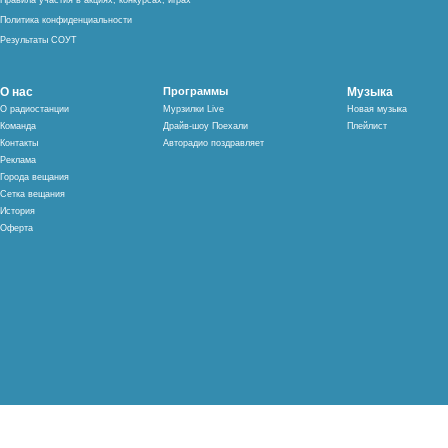
Правила участия в акциях, конкурсах, играх
Политика конфиденциальности
Результаты СОУТ
О нас
Программы
Музыка
О радиостанции
Мурзилки Live
Новая музыка
Команда
Драйв-шоу Поехали
Плейлист
Контакты
Авторадио поздравляет
Реклама
Города вещания
Сетка вещания
История
Оферта