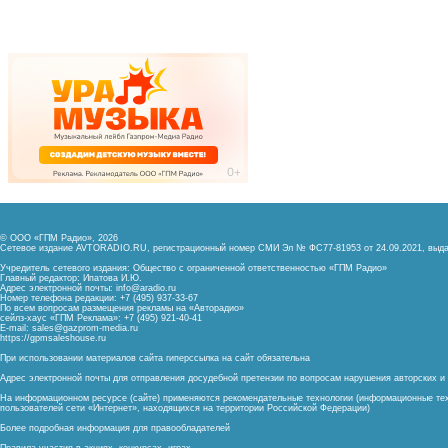
© ООО «ГПМ Радио», 2026
Сетевое издание AVTORADIO.RU, регистрационный номер
СМИ Эл № ФС77-81953 от 24.09.2021,
выда
Учредитель сетевого издания: Общество с ограниченной ответственностью «ГПМ Радио»
Главный редактор: Ипатова И.Ю.
Адрес электронной почты:
info@aradio.ru
Номер телефона редакции: +7 (495) 937-33-67
По всем вопросам размещения рекламы на «Авторадио»
сейлз-хаус «ГПМ Реклама»: +7 (495) 921-40-41
E-mail:
sales@gazprom-media.ru
https://gpmsaleshouse.ru
При использовании материалов сайта гиперссылка на сайт обязательна
Адрес электронной почты для отправления досудебной претензии по вопросам нарушения авторских 
На информационном ресурсе (сайте) применяются рекомендательные технологии (информационные тех
пользователей сети «Интернет», находящихся на территории Российской Федерации)
Более подробная информация для правообладателей