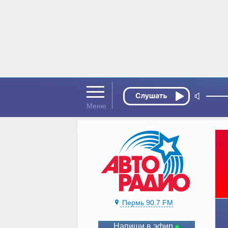
Пермь 90.7 FM
Напиши в эфир