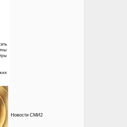
ять
стны
ёры
ких
Новости СМИ2