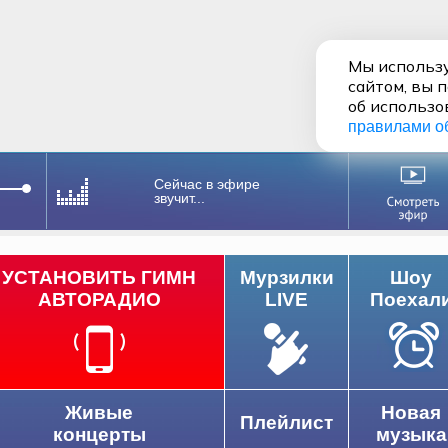
Мы использу
сайтом, вы 
об использо
правилами о
Сейчас в эфире
звучит...
УСТАНОВИТЬ ГИМН
Мурзилки
Шоу
АВТОРАДИО
LIVE
Поехал
Живые
Новая
Плейлист
концерты
музыка