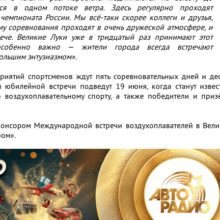
ся в одном потоке ветра. Здесь регулярно проходят
 чемпионата России.
Мы всё-таки скорее коллеги и друзья,
му соревнования проходят в очень дружеской атмосфере, и
рече. Великие Луки уже в тридцатый раз принимают этот
особенно важно — жители города всегда встречают
большим энтузиазмом».
иятий спортсменов ждут пять соревновательных дней и дес
и юбилейной встречи подведут 19 июня, когда станут изве
 воздухоплавательному спорту, а также победители и приз
понсором Международной встречи воздухоплавателей в Вели
ром».