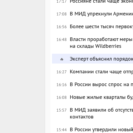
Россияне стали чаще экон
17:17
В МИД упрекнули Армению
17:08
Более шести тысяч перво
16:56
Власти проработают меры
16:48
на склады Wildberries
Эксперт объяснил порядо
🔥
Компании стали чаще отпр
16:27
В России вырос спрос на
16:16
Новые жилые кварталы буд
16:08
В МИД заявили об отсутс
15:57
контактов
В России утвердили новый
15:44