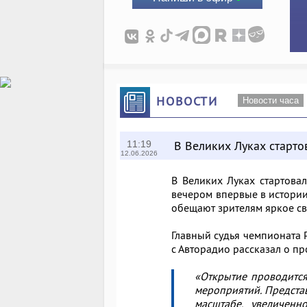
НОВОСТИ
Новости часа
В Великих Луках старто
11:19
12.06.2026
В Великих Луках стартова
вечером впервые в истории
обещают зрителям яркое св
Главный судья чемпионата 
с Авторадио рассказал о пр
«Открытие проводится
мероприятий. Представ
масштабе, увеличенн