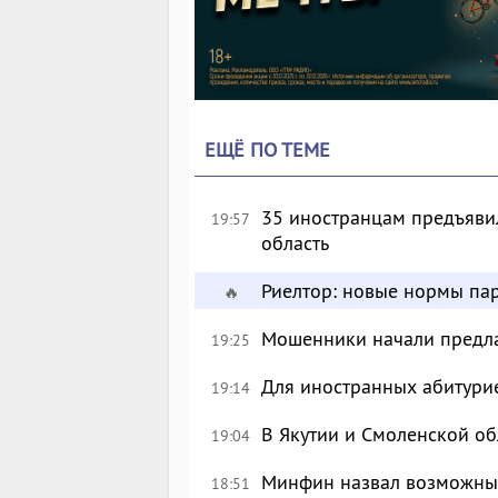
ЕЩЁ ПО ТЕМЕ
35 иностранцам предъявил
19:57
область
Риелтор: новые нормы пар
🔥
Мошенники начали предлаг
19:25
Для иностранных абитурие
19:14
В Якутии и Смоленской об
19:04
Минфин назвал возможны
18:51