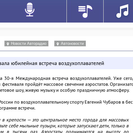
Новости Авторадио
Автоновости
вала юбилейная встреча воздухоплавателей
ла 30-я Международная встреча воздухоплавателей. Уже сег
 фестиваля пройдёт массовое свечение аэростатов. Организа
етовое шоу, живую музыку и особую праздничную атмосферу.
России по воздухоплавательному спорту Евгений Чубаров в бе
ограмме встречи.
 в крепости — это центральное место города для массовых
ьте себе мыльные пузыри, которые запускают дети, только в
ом в тысячи раз. Аэростаты поднимаются на высоту до