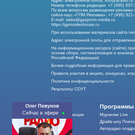
Адрес электронной почты:
info@aradio.ru
Номер телефона редакции: +7 (495) 937-
По всем вопросам размещения рекламы 
сейлз-хаус «ГПМ Реклама»: +7 (495) 921-
E-mail:
sales@gazprom-media.ru
https://gpmsaleshouse.ru
При использовании материалов сайта гип
Адрес электронной почты для отправлен
На информационном ресурсе (сайте) пр
основе сбора, систематизации и анализа
Российской Федерации)
Более подробная информация для прав
Правила участия в акциях, конкурсах, игр
Политика конфиденциальности
Результаты СОУТ
Скрыть
Олег Певунов
О нас
Программы
Сейчас в эфире
О радиостанции
Мурзилки Live
Команда
Драйв-шоу Поеха
Контакты
Авторадио поздр