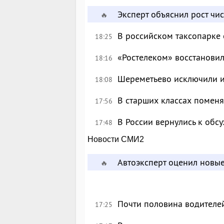
Эксперт объяснил рост чи
🔥
В российском таксопарке
18:25
«Ростелеком» восстановил
18:16
Шереметьево исключили и
18:08
В старших классах поменя
17:56
В России вернулись к об
17:48
Новости СМИ2
Автоэксперт оценил новы
🔥
Почти половина водителе
17:25