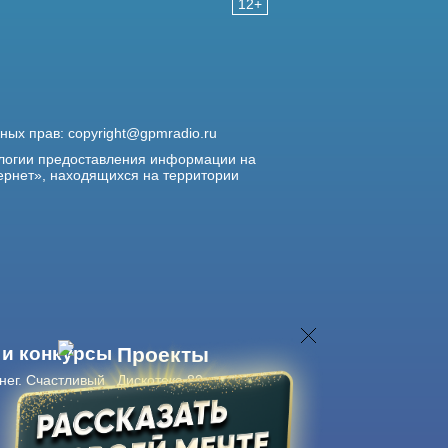
12+
жных прав:
copyright@gpmradio.ru
логии предоставления информации на
ернет», находящихся на территории
 и конкурсы
Проекты
нег. Счастливый
Дискотека 80-х
Живые концерты
Журнал Авторадио