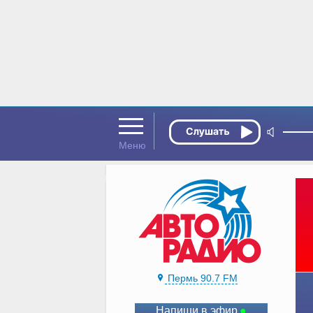
Пермь 90.7 FM
Напиши в эфир