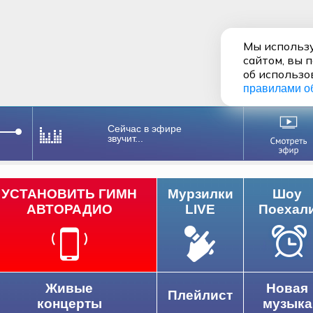
Мы использу
сайтом, вы 
об использо
правилами о
Сейчас в эфире
звучит...
УСТАНОВИТЬ ГИМН
Мурзилки
Шоу
АВТОРАДИО
LIVE
Поехал
Живые
Новая
Плейлист
концерты
музыка