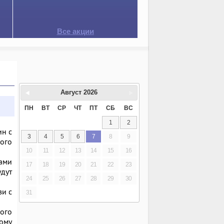
Все акции
Август
2026
ПН
ВТ
СР
ЧТ
ПТ
СБ
ВС
1
2
ин
с
3
4
5
6
7
8
9
ого
10
11
12
13
14
15
16
дами
17
18
19
20
21
22
23
удут
24
25
26
27
28
29
30
зи с
31
ого
кому