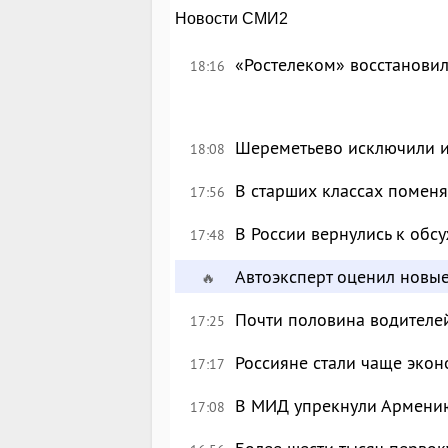
Новости СМИ2
«Ростелеком» восстановил
18:16
Шереметьево исключили и
18:08
В старших классах поменя
17:56
В России вернулись к об
17:48
Автоэксперт оценил новы
🔥
Почти половина водителе
17:25
Россияне стали чаще экон
17:17
В МИД упрекнули Армению
17:08