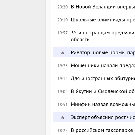
В Новой Зеландии впервые
20:20
Школьные олимпиады пре
20:10
35 иностранцам предъявил
19:57
область
Риелтор: новые нормы пар
🔥
Мошенники начали предлаг
19:25
Для иностранных абитурие
19:14
В Якутии и Смоленской об
19:04
Минфин назвал возможны
18:51
Эксперт объяснил рост чи
🔥
В российском таксопарке
18:25