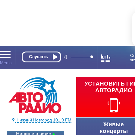
Се
зв
УСТАНОВИТЬ Г
АВТОРАДИО
Нижний Новгород 101.9 FM
Живые
концерты
Напиши в эфир