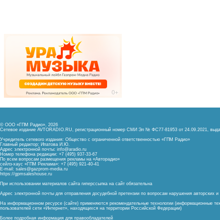
© ООО «ГПМ Радио», 2026
Сетевое издание AVTORADIO.RU, регистрационный номер
СМИ Эл № ФС77-81953 от 24.09.2021,
выда
Учредитель сетевого издания: Общество с ограниченной ответственностью «ГПМ Радио»
Главный редактор: Ипатова И.Ю.
Адрес электронной почты:
info@aradio.ru
Номер телефона редакции: +7 (495) 937-33-67
По всем вопросам размещения рекламы на «Авторадио»
сейлз-хаус «ГПМ Реклама»: +7 (495) 921-40-41
E-mail:
sales@gazprom-media.ru
https://gpmsaleshouse.ru
При использовании материалов сайта гиперссылка на сайт обязательна
Адрес электронной почты для отправления досудебной претензии по вопросам нарушения авторских 
На информационном ресурсе (сайте) применяются рекомендательные технологии (информационные тех
пользователей сети «Интернет», находящихся на территории Российской Федерации)
Более подробная информация для правообладателей