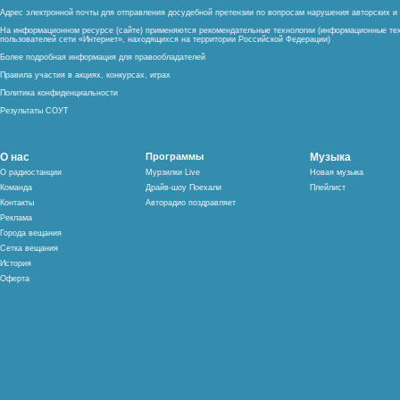
Адрес электронной почты для отправления досудебной претензии по вопросам нарушения авторских 
На информационном ресурсе (сайте) применяются рекомендательные технологии (информационные тех
пользователей сети «Интернет», находящихся на территории Российской Федерации)
Более подробная информация для правообладателей
Правила участия в акциях, конкурсах, играх
Политика конфиденциальности
Результаты СОУТ
О нас
Программы
Музыка
О радиостанции
Мурзилки Live
Новая музыка
Команда
Драйв-шоу Поехали
Плейлист
Контакты
Авторадио поздравляет
Реклама
Города вещания
Сетка вещания
История
Оферта