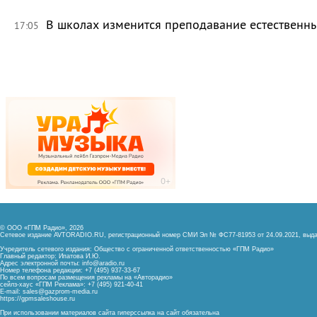
В школах изменится преподавание естественны
17:05
© ООО «ГПМ Радио», 2026
Сетевое издание AVTORADIO.RU, регистрационный номер
СМИ Эл № ФС77-81953 от 24.09.2021,
выда
Учредитель сетевого издания: Общество с ограниченной ответственностью «ГПМ Радио»
Главный редактор: Ипатова И.Ю.
Адрес электронной почты:
info@aradio.ru
Номер телефона редакции: +7 (495) 937-33-67
По всем вопросам размещения рекламы на «Авторадио»
сейлз-хаус «ГПМ Реклама»: +7 (495) 921-40-41
E-mail:
sales@gazprom-media.ru
https://gpmsaleshouse.ru
При использовании материалов сайта гиперссылка на сайт обязательна