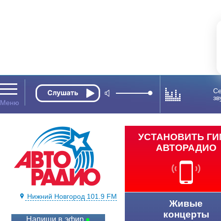
Се
зв
УСТАНОВИТЬ Г
АВТОРАДИО
Нижний Новгород 101.9 FM
Живые
концерты
Напиши в эфир