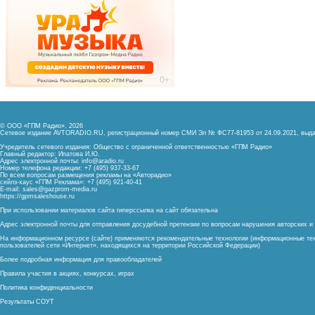
© ООО «ГПМ Радио», 2026
Сетевое издание AVTORADIO.RU, регистрационный номер
СМИ Эл № ФС77-81953 от 24.09.2021,
выда
Учредитель сетевого издания: Общество с ограниченной ответственностью «ГПМ Радио»
Главный редактор: Ипатова И.Ю.
Адрес электронной почты:
info@aradio.ru
Номер телефона редакции: +7 (495) 937-33-67
По всем вопросам размещения рекламы на «Авторадио»
сейлз-хаус «ГПМ Реклама»: +7 (495) 921-40-41
E-mail:
sales@gazprom-media.ru
https://gpmsaleshouse.ru
При использовании материалов сайта гиперссылка на сайт обязательна
Адрес электронной почты для отправления досудебной претензии по вопросам нарушения авторских 
На информационном ресурсе (сайте) применяются рекомендательные технологии (информационные тех
пользователей сети «Интернет», находящихся на территории Российской Федерации)
Более подробная информация для правообладателей
Правила участия в акциях, конкурсах, играх
Политика конфиденциальности
Результаты СОУТ