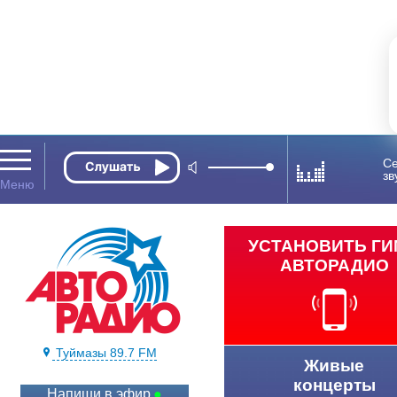
Се
зв
УСТАНОВИТЬ Г
АВТОРАДИО
Туймазы 89.7 FM
Живые
концерты
Напиши в эфир