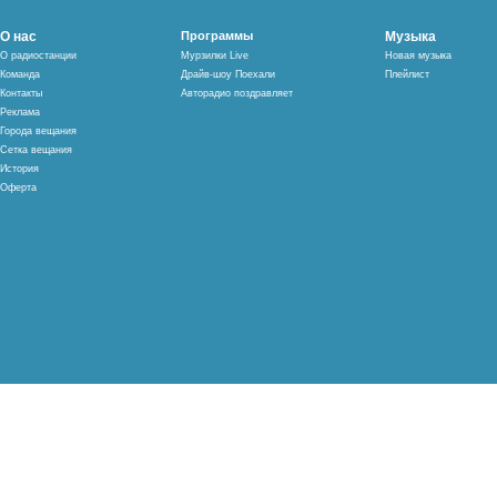
О нас
Программы
Музыка
О радиостанции
Мурзилки Live
Новая музыка
Команда
Драйв-шоу Поехали
Плейлист
Контакты
Авторадио поздравляет
Реклама
Города вещания
Сетка вещания
История
Оферта