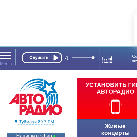
Се
зв
УСТАНОВИТЬ Г
АВТОРАДИО
Туймазы 89.7 FM
Живые
концерты
Напиши в эфир