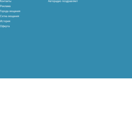
Контакты
Авторадио поздравляет
Реклама
Города вещания
Сетка вещания
История
Оферта