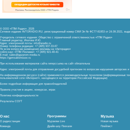
© ООО «ГПМ Радио», 2026
Сетевое издание AVTORADIO.RU, регистрационный номер
СМИ Эл № ФС77-81953 от 24.09.2021,
выда
Учредитель сетевого издания: Общество с ограниченной ответственностью «ГПМ Радио»
Главный редактор: Ипатова И.Ю.
Адрес электронной почты:
info@aradio.ru
Номер телефона редакции: +7 (495) 937-33-67
По всем вопросам размещения рекламы на «Авторадио»
сейлз-хаус «ГПМ Реклама»: +7 (495) 921-40-41
E-mail:
sales@gazprom-media.ru
https://gpmsaleshouse.ru
При использовании материалов сайта гиперссылка на сайт обязательна
Адрес электронной почты для отправления досудебной претензии по вопросам нарушения авторских 
На информационном ресурсе (сайте) применяются рекомендательные технологии (информационные тех
пользователей сети «Интернет», находящихся на территории Российской Федерации)
Более подробная информация для правообладателей
Правила участия в акциях, конкурсах, играх
Политика конфиденциальности
Результаты СОУТ
О нас
Программы
Музыка
О радиостанции
Мурзилки Live
Новая музыка
Команда
Драйв-шоу Поехали
Плейлист