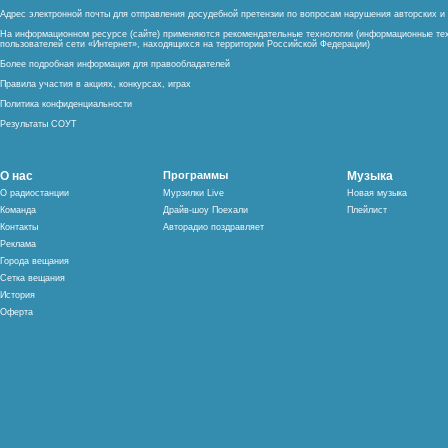
Адрес электронной почты для отправления досудебной претензии по вопросам нарушения авторских 
На информационном ресурсе (сайте) применяются рекомендательные технологии (информационные тех
пользователей сети «Интернет», находящихся на территории Российской Федерации)
Более подробная информация для правообладателей
Правила участия в акциях, конкурсах, играх
Политика конфиденциальности
Результаты СОУТ
О нас
Программы
Музыка
О радиостанции
Мурзилки Live
Новая музыка
Команда
Драйв-шоу Поехали
Плейлист
Контакты
Авторадио поздравляет
Реклама
Города вещания
Сетка вещания
История
Оферта