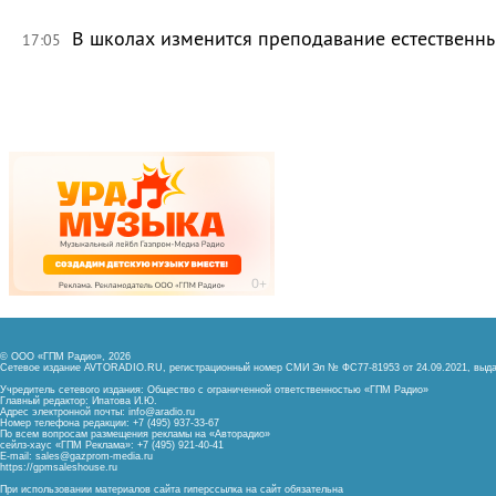
В школах изменится преподавание естественны
17:05
© ООО «ГПМ Радио», 2026
Сетевое издание AVTORADIO.RU, регистрационный номер
СМИ Эл № ФС77-81953 от 24.09.2021,
выда
Учредитель сетевого издания: Общество с ограниченной ответственностью «ГПМ Радио»
Главный редактор: Ипатова И.Ю.
Адрес электронной почты:
info@aradio.ru
Номер телефона редакции: +7 (495) 937-33-67
По всем вопросам размещения рекламы на «Авторадио»
сейлз-хаус «ГПМ Реклама»: +7 (495) 921-40-41
E-mail:
sales@gazprom-media.ru
https://gpmsaleshouse.ru
При использовании материалов сайта гиперссылка на сайт обязательна