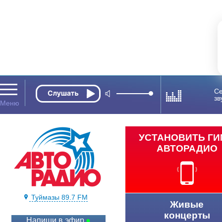
Се
зв
УСТАНОВИТЬ Г
АВТОРАДИО
Туймазы 89.7 FM
Живые
концерты
Напиши в эфир