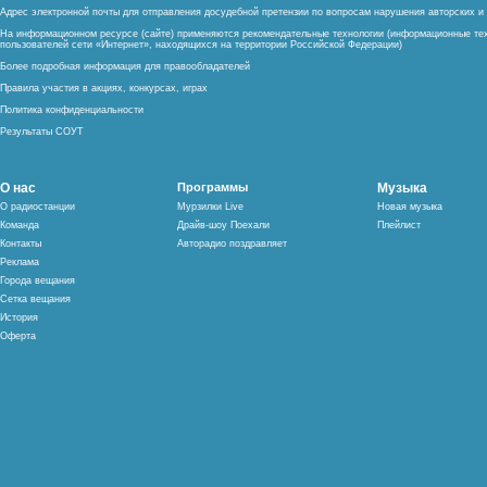
Адрес электронной почты для отправления досудебной претензии по вопросам нарушения авторских 
На информационном ресурсе (сайте) применяются рекомендательные технологии (информационные тех
пользователей сети «Интернет», находящихся на территории Российской Федерации)
Более подробная информация для правообладателей
Правила участия в акциях, конкурсах, играх
Политика конфиденциальности
Результаты СОУТ
О нас
Программы
Музыка
О радиостанции
Мурзилки Live
Новая музыка
Команда
Драйв-шоу Поехали
Плейлист
Контакты
Авторадио поздравляет
Реклама
Города вещания
Сетка вещания
История
Оферта