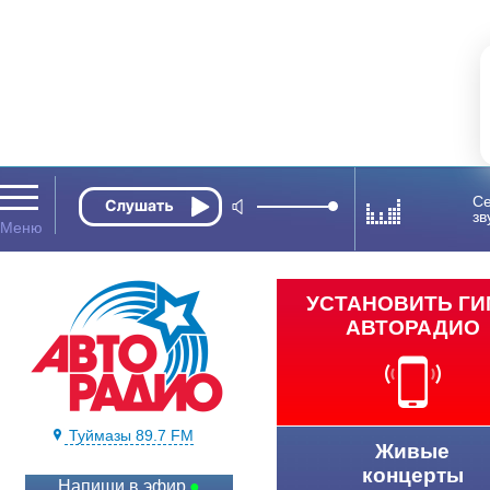
Се
зв
УСТАНОВИТЬ Г
АВТОРАДИО
Туймазы 89.7 FM
Живые
концерты
Напиши в эфир