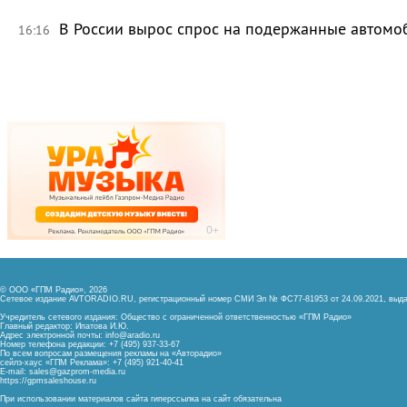
В России вырос спрос на подержанные автомо
16:16
© ООО «ГПМ Радио», 2026
Сетевое издание AVTORADIO.RU, регистрационный номер
СМИ Эл № ФС77-81953 от 24.09.2021,
выда
Учредитель сетевого издания: Общество с ограниченной ответственностью «ГПМ Радио»
Главный редактор: Ипатова И.Ю.
Адрес электронной почты:
info@aradio.ru
Номер телефона редакции: +7 (495) 937-33-67
По всем вопросам размещения рекламы на «Авторадио»
сейлз-хаус «ГПМ Реклама»: +7 (495) 921-40-41
E-mail:
sales@gazprom-media.ru
https://gpmsaleshouse.ru
При использовании материалов сайта гиперссылка на сайт обязательна