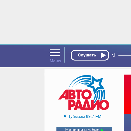
Туймазы 89.7 FM
Напиши в эфир