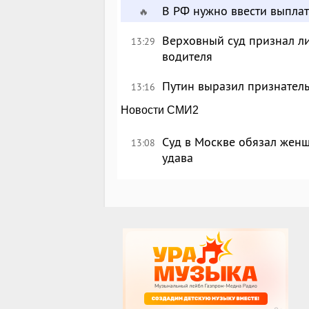
В РФ нужно ввести выплат
🔥
Верховный суд признал л
13:29
водителя
Путин выразил признател
13:16
Новости СМИ2
Суд в Москве обязал женщ
13:08
удава