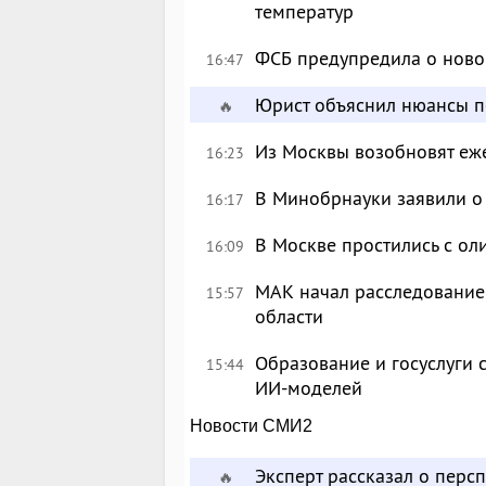
температур
ФСБ предупредила о ново
16:47
Юрист объяснил нюансы п
🔥
Из Москвы возобновят еж
16:23
В Минобрнауки заявили о 
16:17
В Москве простились с о
16:09
МАК начал расследование
15:57
области
Образование и госуслуги 
15:44
ИИ-моделей
Новости СМИ2
Эксперт рассказал о перс
🔥