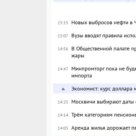
Новых выбросов нефти в 
15:15
Вузы вводят правила исп
15:07
В Общественной палате п
14:56
жары
Минпромторг пока не буде
14:47
импорта
Экономист: курс доллара 
🔥
Москвичи выбирают даты 
14:25
Трём категориям пенсион
14:14
Аренда жилья дорожает п
14:05