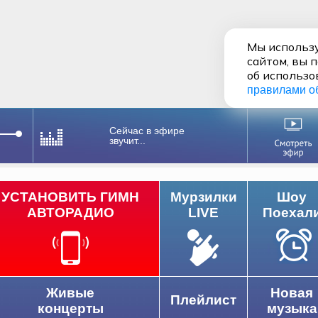
Мы использу
сайтом, вы 
об использо
правилами о
Сейчас в эфире
звучит...
УСТАНОВИТЬ ГИМН
Мурзилки
Шоу
АВТОРАДИО
LIVE
Поехал
Живые
Новая
Плейлист
концерты
музыка