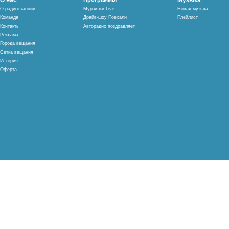
О нас
Музыка
О радиостанции
Мурзилки Live
Новая музыка
Команда
Драйв-шоу Поехали
Плейлист
Контакты
Авторадио поздравляет
Реклама
Города вещания
Сетка вещания
История
Оферта