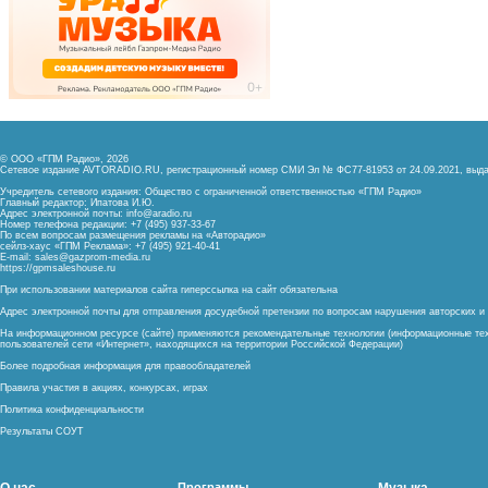
© ООО «ГПМ Радио», 2026
Сетевое издание AVTORADIO.RU, регистрационный номер
СМИ Эл № ФС77-81953 от 24.09.2021,
выда
Учредитель сетевого издания: Общество с ограниченной ответственностью «ГПМ Радио»
Главный редактор: Ипатова И.Ю.
Адрес электронной почты:
info@aradio.ru
Номер телефона редакции: +7 (495) 937-33-67
По всем вопросам размещения рекламы на «Авторадио»
сейлз-хаус «ГПМ Реклама»: +7 (495) 921-40-41
E-mail:
sales@gazprom-media.ru
https://gpmsaleshouse.ru
При использовании материалов сайта гиперссылка на сайт обязательна
Адрес электронной почты для отправления досудебной претензии по вопросам нарушения авторских 
На информационном ресурсе (сайте) применяются рекомендательные технологии (информационные тех
пользователей сети «Интернет», находящихся на территории Российской Федерации)
Более подробная информация для правообладателей
Правила участия в акциях, конкурсах, играх
Политика конфиденциальности
Результаты СОУТ
Программы