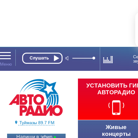
Се
зв
УСТАНОВИТЬ Г
АВТОРАДИО
Туймазы 89.7 FM
Живые
концерты
Напиши в эфир