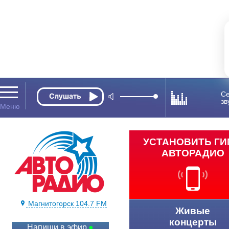
Се
зв
УСТАНОВИТЬ Г
АВТОРАДИО
Магнитогорск 104.7 FM
Живые
концерты
Напиши в эфир