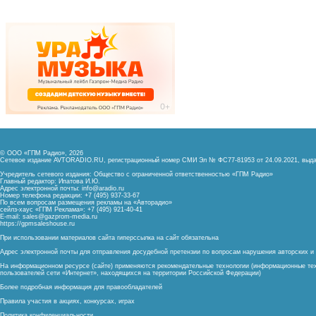
© ООО «ГПМ Радио», 2026
Сетевое издание AVTORADIO.RU, регистрационный номер
СМИ Эл № ФС77-81953 от 24.09.2021,
выда
Учредитель сетевого издания: Общество с ограниченной ответственностью «ГПМ Радио»
Главный редактор: Ипатова И.Ю.
Адрес электронной почты:
info@aradio.ru
Номер телефона редакции: +7 (495) 937-33-67
По всем вопросам размещения рекламы на «Авторадио»
сейлз-хаус «ГПМ Реклама»: +7 (495) 921-40-41
E-mail:
sales@gazprom-media.ru
https://gpmsaleshouse.ru
При использовании материалов сайта гиперссылка на сайт обязательна
Адрес электронной почты для отправления досудебной претензии по вопросам нарушения авторских 
На информационном ресурсе (сайте) применяются рекомендательные технологии (информационные тех
пользователей сети «Интернет», находящихся на территории Российской Федерации)
Более подробная информация для правообладателей
Правила участия в акциях, конкурсах, играх
Политика конфиденциальности