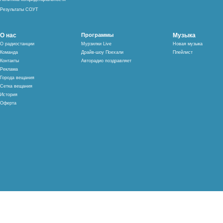
Результаты СОУТ
О нас
Программы
Музыка
О радиостанции
Мурзилки Live
Новая музыка
Команда
Драйв-шоу Поехали
Плейлист
Контакты
Авторадио поздравляет
Реклама
Города вещания
Сетка вещания
История
Оферта