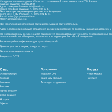
Учредитель сетевого издания: Общество с ограниченной ответственностью «ГПМ Радио»
Главный редактор: Ипатова И.Ю.
Адрес электронной почты:
info@aradio.ru
Номер телефона редакции: +7 (495) 937-33-67
По всем вопросам размещения рекламы на «Авторадио»
сейлз-хаус «ГПМ Реклама»: +7 (495) 921-40-41
E-mail:
sales@gazprom-media.ru
https://gpmsaleshouse.ru
При использовании материалов сайта гиперссылка на сайт обязательна
Адрес электронной почты для отправления досудебной претензии по вопросам нарушения авторских 
На информационном ресурсе (сайте) применяются рекомендательные технологии (информационные тех
пользователей сети «Интернет», находящихся на территории Российской Федерации)
Более подробная информация для правообладателей
Правила участия в акциях, конкурсах, играх
Политика конфиденциальности
Результаты СОУТ
О нас
Программы
Музыка
О радиостанции
Мурзилки Live
Новая музыка
Команда
Драйв-шоу Поехали
Плейлист
Контакты
Авторадио поздравляет
Реклама
Города вещания
Сетка вещания
История
Оферта