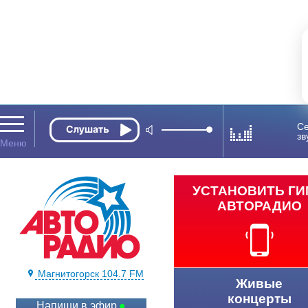
Се
зв
УСТАНОВИТЬ Г
АВТОРАДИО
Магнитогорск 104.7 FM
Живые
концерты
Напиши в эфир