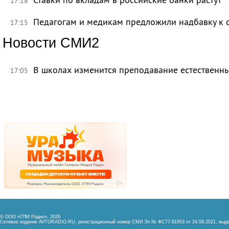
17:18
Педагогам и медикам предложили надбавку к 
17:15
Новости СМИ2
В школах изменится преподавание естественны
17:05
© ООО «ГПМ Радио», 2026
Сетевое издание AVTORADIO.RU, регистрационный номер
СМИ Эл № ФС77-81953 от 24.09.2021,
выда