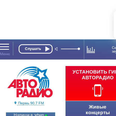
Се
зв
УСТАНОВИТЬ Г
АВТОРАДИО
Пермь 90.7 FM
Живые
концерты
Напиши в эфир