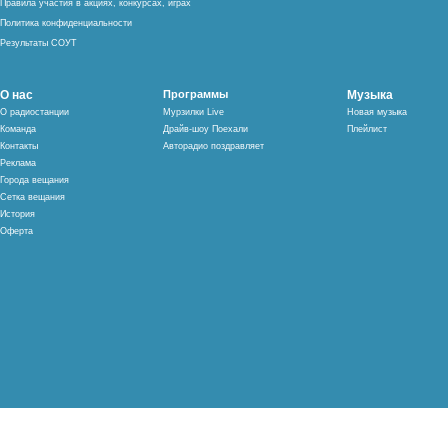
Правила участия в акциях, конкурсах, играх
Политика конфиденциальности
Результаты СОУТ
О нас
Программы
Музыка
О радиостанции
Мурзилки Live
Новая музыка
Команда
Драйв-шоу Поехали
Плейлист
Контакты
Авторадио поздравляет
Реклама
Города вещания
Сетка вещания
История
Оферта