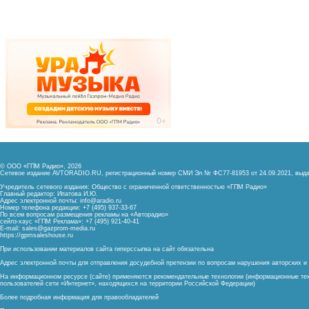
© ООО «ГПМ Радио», 2026
Сетевое издание AVTORADIO.RU, регистрационный номер
СМИ Эл № ФС77-81953 от 24.09.2021,
выда
Учредитель сетевого издания: Общество с ограниченной ответственностью «ГПМ Радио»
Главный редактор: Ипатова И.Ю.
Адрес электронной почты:
info@aradio.ru
Номер телефона редакции: +7 (495) 937-33-67
По всем вопросам размещения рекламы на «Авторадио»
сейлз-хаус «ГПМ Реклама»: +7 (495) 921-40-41
E-mail:
sales@gazprom-media.ru
https://gpmsaleshouse.ru
При использовании материалов сайта гиперссылка на сайт обязательна
Адрес электронной почты для отправления досудебной претензии по вопросам нарушения авторских 
На информационном ресурсе (сайте) применяются рекомендательные технологии (информационные тех
пользователей сети «Интернет», находящихся на территории Российской Федерации)
Более подробная информация для правообладателей