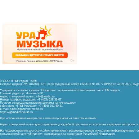
© ООО «ГПМ Радио», 2026
Сетевое издание AVTORADIO.RU, регистрационный номер
СМИ Эл № ФС77-81953 от 24.09.2021,
выда
Учредитель сетевого издания: Общество с ограниченной ответственностью «ГПМ Радио»
Главный редактор: Ипатова И.Ю.
Адрес электронной почты:
info@aradio.ru
Номер телефона редакции: +7 (495) 937-33-67
По всем вопросам размещения рекламы на «Авторадио»
сейлз-хаус «ГПМ Реклама»: +7 (495) 921-40-41
E-mail:
sales@gazprom-media.ru
https://gpmsaleshouse.ru
При использовании материалов сайта гиперссылка на сайт обязательна
Адрес электронной почты для отправления досудебной претензии по вопросам нарушения авторских 
На информационном ресурсе (сайте) применяются рекомендательные технологии (информационные тех
пользователей сети «Интернет», находящихся на территории Российской Федерации)