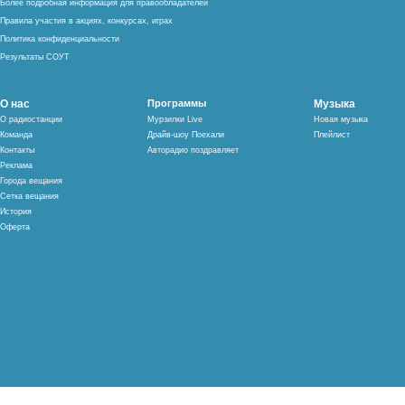
Более подробная информация для правообладателей
Правила участия в акциях, конкурсах, играх
Политика конфиденциальности
Результаты СОУТ
О нас
Программы
Музыка
О радиостанции
Мурзилки Live
Новая музыка
Команда
Драйв-шоу Поехали
Плейлист
Контакты
Авторадио поздравляет
Реклама
Города вещания
Сетка вещания
История
Оферта