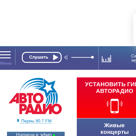
Се
зв
УСТАНОВИТЬ Г
АВТОРАДИО
Пермь 90.7 FM
Живые
концерты
Напиши в эфир