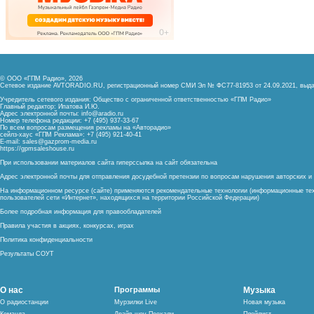
© ООО «ГПМ Радио», 2026
Сетевое издание AVTORADIO.RU, регистрационный номер
СМИ Эл № ФС77-81953 от 24.09.2021,
выда
Учредитель сетевого издания: Общество с ограниченной ответственностью «ГПМ Радио»
Главный редактор: Ипатова И.Ю.
Адрес электронной почты:
info@aradio.ru
Номер телефона редакции: +7 (495) 937-33-67
По всем вопросам размещения рекламы на «Авторадио»
сейлз-хаус «ГПМ Реклама»: +7 (495) 921-40-41
E-mail:
sales@gazprom-media.ru
https://gpmsaleshouse.ru
При использовании материалов сайта гиперссылка на сайт обязательна
Адрес электронной почты для отправления досудебной претензии по вопросам нарушения авторских 
На информационном ресурсе (сайте) применяются рекомендательные технологии (информационные тех
пользователей сети «Интернет», находящихся на территории Российской Федерации)
Более подробная информация для правообладателей
Правила участия в акциях, конкурсах, играх
Политика конфиденциальности
Результаты СОУТ
О нас
Программы
Музыка
О радиостанции
Мурзилки Live
Новая музыка