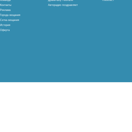
Команда
Драйв-шоу Поехали
Плейлист
Контакты
Авторадио поздравляет
Реклама
Города вещания
Сетка вещания
История
Оферта