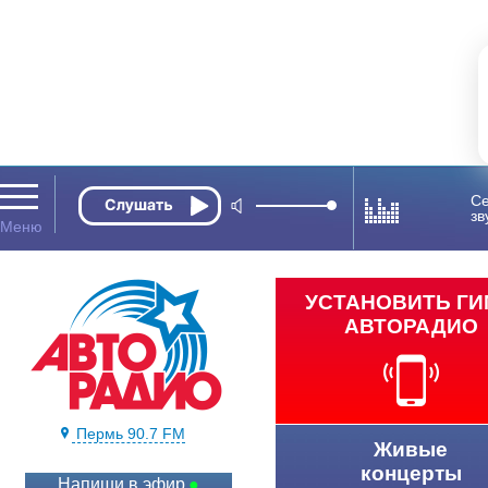
Се
зв
УСТАНОВИТЬ Г
АВТОРАДИО
Пермь 90.7 FM
Живые
концерты
Напиши в эфир