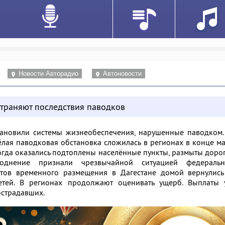
Новости Авторадио
Автоновости
страняют последствия паводков
тановили системы жизнеобеспечения, нарушенные паводком.
лая паводковая обстановка сложилась в регионах в конце м
огда оказались подтоплены населённые пункты, размыты доро
однение признали чрезвычайной ситуацией федеральн
нктов временного размещения в Дагестане домой вернулись
етей. В регионах продолжают оценивать ущерб. Выплаты 
острадавших.