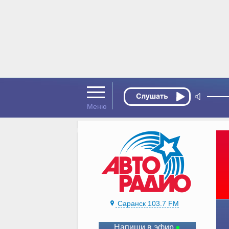
Саранск 103.7 FM
Напиши в эфир