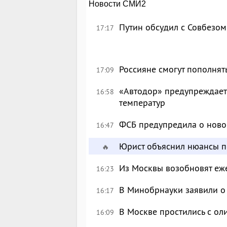
Новости СМИ2
Путин обсудил с Совбезом
17:17
Россияне смогут пополнят
17:09
«Автодор» предупреждает 
16:58
температур
ФСБ предупредила о ново
16:47
Юрист объяснил нюансы п
🔥
Из Москвы возобновят еж
16:23
В Минобрнауки заявили о 
16:17
В Москве простились с о
16:09