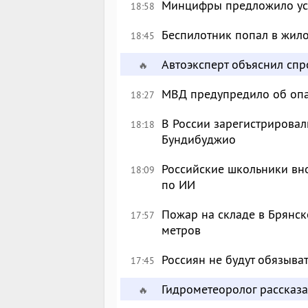
Минцифры предложило уси
18:58
Беспилотник попал в жил
18:45
Автоэксперт объяснил сп
🔥
МВД предупредило об опа
18:27
В России зарегистрировал
18:18
Бундибуджио
Российские школьники вн
18:09
по ИИ
Пожар на складе в Брянск
17:57
метров
Россиян не будут обязыва
17:45
Гидрометеоролог рассказа
🔥