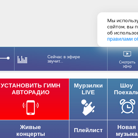
Мы использу
сайтом, вы 
об использо
правилами о
Сейчас в эфире
звучит...
УСТАНОВИТЬ ГИМН
Мурзилки
Шоу
АВТОРАДИО
LIVE
Поехал
Живые
Новая
Плейлист
концерты
музыка