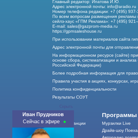
Главный редактор: Ипатова И.Ю.
Адрес электронной почты:
info@aradio.ru
Номер телефона редакции: +7 (495) 937-
По всем вопросам размещения рекламы 
сейлз-хаус «ГПМ Реклама»: +7 (495) 921-
E-mail:
sales@gazprom-media.ru
https://gpmsaleshouse.ru
При использовании материалов сайта гип
Адрес электронной почты для отправлен
На информационном ресурсе (сайте) пр
основе сбора, систематизации и анализа
Российской Федерации)
Более подробная информация для прав
Правила участия в акциях, конкурсах, игр
Политика конфиденциальности
Результаты СОУТ
Скрыть
Иван Прудников
О нас
Программы
Сейчас в эфире
О радиостанции
Мурзилки Live
Команда
Драйв-шоу Поеха
Контакты
Авторадио поздр