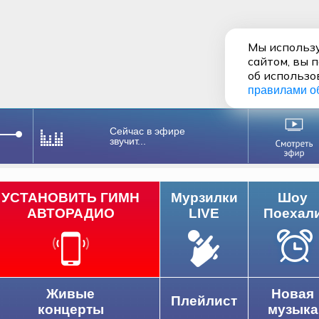
Мы использу
сайтом, вы 
об использо
правилами о
Сейчас в эфире
звучит...
УСТАНОВИТЬ ГИМН
Мурзилки
Шоу
АВТОРАДИО
LIVE
Поехал
Живые
Новая
Плейлист
концерты
музыка