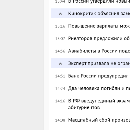
В России утвердили новый
15:44
Кинокритик объяснил зам
🔥
Повышение зарплаты може
15:16
Риелторов предложили обя
15:07
Авиабилеты в России поде
14:56
Эксперт призвала не огр
🔥
Банк России предупредил
14:31
Два человека погибли и п
14:24
В РФ введут единый экзам
14:16
абитуриентов
Масштабный сбой произош
14:08