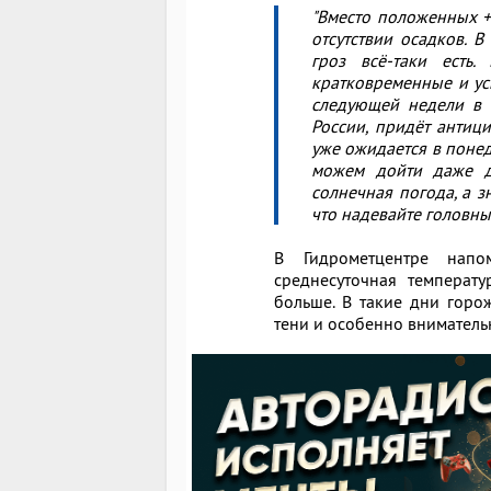
"Вместо положенных +
отсутствии осадков. В
гроз всё-таки есть
кратковременные и уси
следующей недели в с
России, придёт антици
уже ожидается в поне
можем дойти даже д
солнечная погода, а з
что надевайте головны
В Гидрометцентре напо
среднесуточная температ
больше. В такие дни горо
тени и особенно вниматель