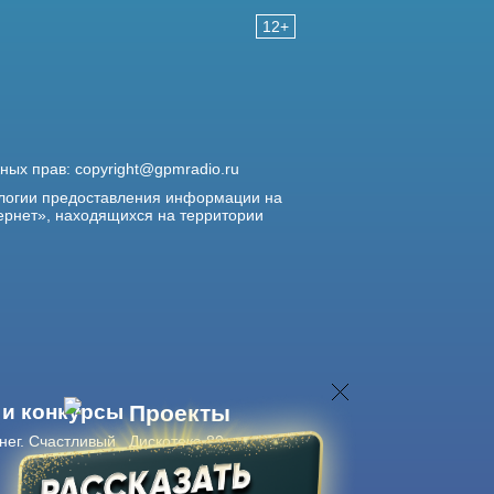
12+
жных прав:
copyright@gpmradio.ru
логии предоставления информации на
ернет», находящихся на территории
 и конкурсы
Проекты
нег. Счастливый
Дискотека 80-х
Живые концерты
Журнал Авторадио