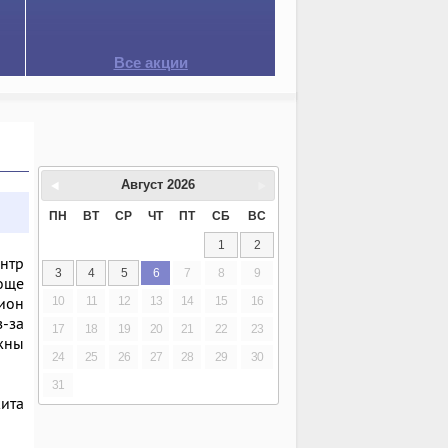
Все акции
Август
2026
ПН
ВТ
СР
ЧТ
ПТ
СБ
ВС
1
2
ентр
3
4
5
6
7
8
9
роще
гион
10
11
12
13
14
15
16
-за
17
18
19
20
21
22
23
жны
24
25
26
27
28
29
30
31
ита