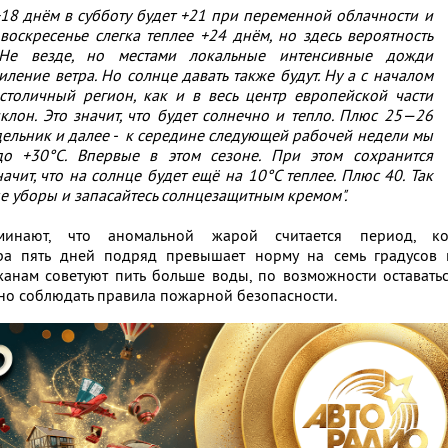
18 днём в субботу будет +21 при переменной облачности и
 воскресенье слегка теплее +24 днём, но здесь вероятность
. Не везде, но местами локальные интенсивные дожди
ление ветра. Но солнце давать также будут. Ну а с началом
толичный регион, как и в весь центр европейской части
клон. Это значит, что будет солнечно и тепло. Плюс 25—26
дельник и далее - к середине следующей рабочей недели мы
о +30°C. Впервые в этом сезоне. При этом сохранится
начит, что на солнце будет ещё на 10°C теплее. Плюс 40. Так
е уборы и запасайтесь солнцезащитным кремом".
минают, что аномальной жарой считается период, ко
ура пять дней подряд превышает норму на семь градусов 
жанам советуют пить больше воды, по возможности оставать
но соблюдать правила пожарной безопасности.