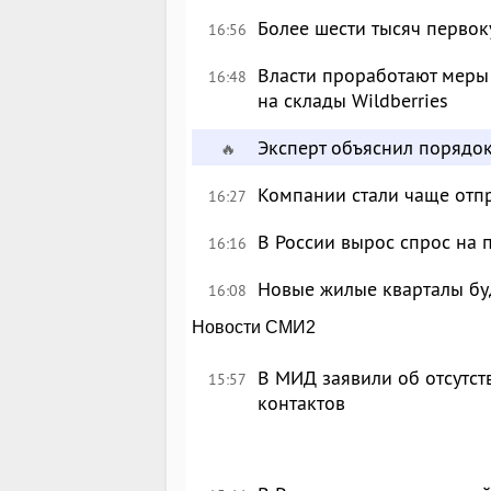
Более шести тысяч перво
16:56
Власти проработают меры
16:48
на склады Wildberries
Эксперт объяснил порядо
🔥
Компании стали чаще отпр
16:27
В России вырос спрос на
16:16
Новые жилые кварталы буд
16:08
Новости СМИ2
В МИД заявили об отсутс
15:57
контактов