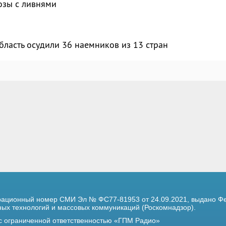
озы с ливнями
бласть осудили 36 наемников из 13 стран
трационный номер
СМИ Эл № ФС77-81953 от 24.09.2021,
выдано Фе
х технологий и массовых коммуникаций (Роскомнадзор).
 с ограниченной ответственностью «ГПМ Радио»