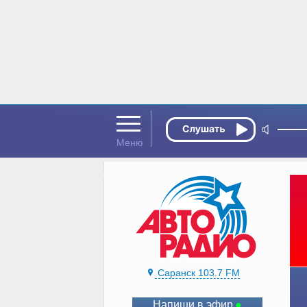
Саранск 103.7 FM
Напиши в эфир