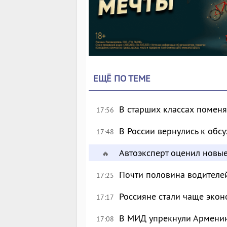
ЕЩЁ ПО ТЕМЕ
В старших классах поменя
17:56
В России вернулись к об
17:48
Автоэксперт оценил новы
🔥
Почти половина водителе
17:25
Россияне стали чаще экон
17:17
В МИД упрекнули Армению
17:08