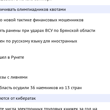
аничивать олимпиадников квотами
 о новой тактике финансовых мошенников
ять ранены при ударах ВСУ по Брянской области
ен по русскому языку для иностранных
ел в Рунете
озы с ливнями
бласть осудили 36 наемников из 13 стран
ются от кибератак
те числа электронных трудовых книжек за год на