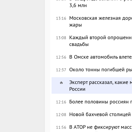
3,6 млн
Московская железная доро
13:16
жары
Каждый второй опрошенны
13:08
свадьбы
В Омске автомобиль влете
12:56
Около тонны погибшей ры
12:37
Эксперт рассказал, какие 
🔥
России
Более половины россиян 
12:16
Новой бахчевой столицей
12:08
В АТОР не фиксируют масс
11:56