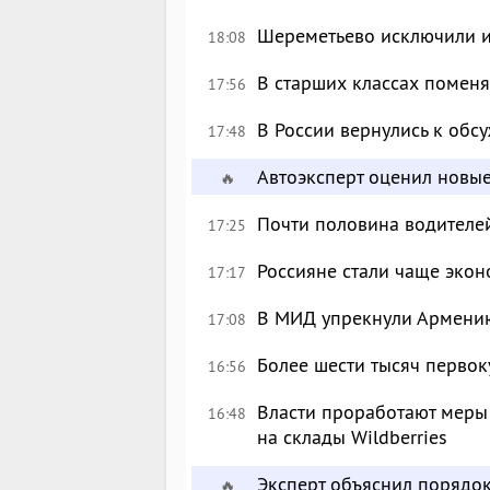
Шереметьево исключили и
18:08
В старших классах поменя
17:56
В России вернулись к об
17:48
Автоэксперт оценил новы
🔥
Почти половина водителе
17:25
Россияне стали чаще экон
17:17
В МИД упрекнули Армению
17:08
Более шести тысяч перво
16:56
Власти проработают меры
16:48
на склады Wildberries
Эксперт объяснил порядо
🔥