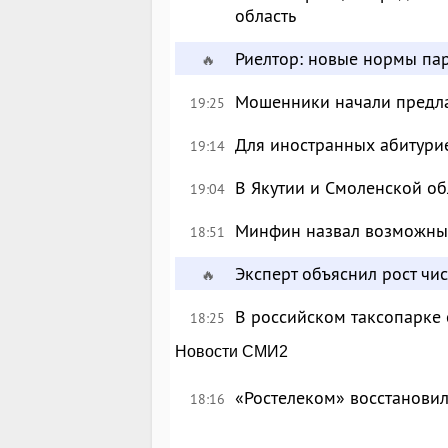
область
Риелтор: новые нормы пар
🔥
Мошенники начали предлаг
19:25
Для иностранных абитурие
19:14
В Якутии и Смоленской об
19:04
Минфин назвал возможны
18:51
Эксперт объяснил рост чи
🔥
В российском таксопарке
18:25
Новости СМИ2
«Ростелеком» восстановил
18:16