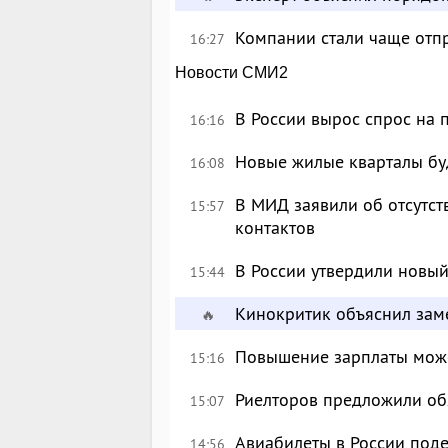
Компании стали чаще отпр
16:27
Новости СМИ2
В России вырос спрос на
16:16
Новые жилые кварталы буд
16:08
В МИД заявили об отсутс
15:57
контактов
В России утвердили новый
15:44
Кинокритик объяснил зам
🔥
Повышение зарплаты може
15:16
Риелторов предложили обя
15:07
Авиабилеты в России поде
14:56