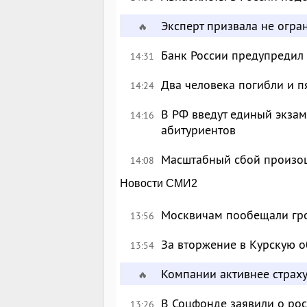
Эксперт призвала не огр
🔥
Банк России предупредил
14:31
Два человека погибли и п
14:24
В РФ введут единый экзам
14:16
абитуриентов
Масштабный сбой произош
14:08
Новости СМИ2
Москвичам пообещали гр
13:56
За вторжение в Курскую о
13:54
Компании активнее страху
🔥
В Соцфонде заявили о рос
13:26