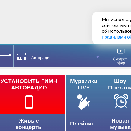
Мы использу
сайтом, вы 
об использо
правилами о
Авторадио
УСТАНОВИТЬ ГИМН
Мурзилки
Шоу
АВТОРАДИО
LIVE
Поехал
Живые
Новая
Плейлист
концерты
музыка