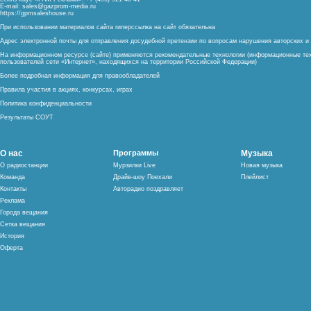
E-mail:
sales@gazprom-media.ru
https://gpmsaleshouse.ru
При использовании материалов сайта гиперссылка на сайт обязательна
Адрес электронной почты для отправления досудебной претензии по вопросам нарушения авторских 
На информационном ресурсе (сайте) применяются рекомендательные технологии (информационные тех
пользователей сети «Интернет», находящихся на территории Российской Федерации)
Более подробная информация для правообладателей
Правила участия в акциях, конкурсах, играх
Политика конфиденциальности
Результаты СОУТ
О нас
Программы
Музыка
О радиостанции
Мурзилки Live
Новая музыка
Команда
Драйв-шоу Поехали
Плейлист
Контакты
Авторадио поздравляет
Реклама
Города вещания
Сетка вещания
История
Оферта