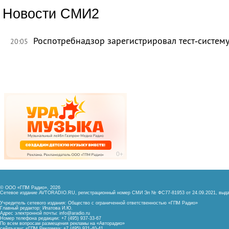
Новости СМИ2
Роспотребнадзор зарегистрировал тест‑систему
20:05
© ООО «ГПМ Радио», 2026
Сетевое издание AVTORADIO.RU, регистрационный номер
СМИ Эл № ФС77-81953 от 24.09.2021,
выда
Учредитель сетевого издания: Общество с ограниченной ответственностью «ГПМ Радио»
Главный редактор: Ипатова И.Ю.
Адрес электронной почты:
info@aradio.ru
Номер телефона редакции: +7 (495) 937-33-67
По всем вопросам размещения рекламы на «Авторадио»
сейлз-хаус «ГПМ Реклама»: +7 (495) 921-40-41