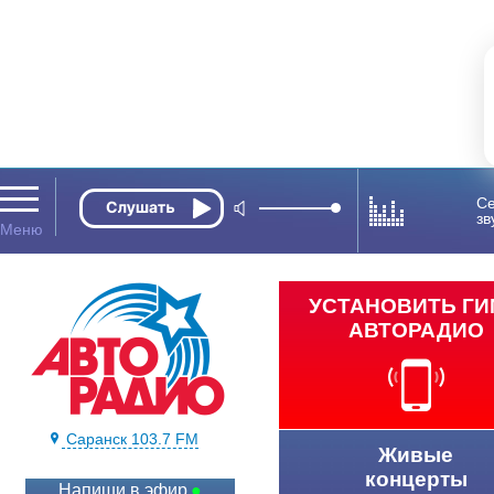
Се
зв
УСТАНОВИТЬ Г
АВТОРАДИО
Саранск 103.7 FM
Живые
концерты
Напиши в эфир