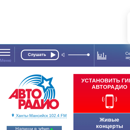
Се
зв
УСТАНОВИТЬ Г
АВТОРАДИО
Ханты-Мансийск 102.4 FM
Живые
концерты
Напиши в эфир