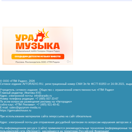
© ООО «ГПМ Радио», 2026
Сетевое издание AVTORADIO.RU, регистрационный номер
СМИ Эл № ФС77-81953 от 24.09.2021,
выда
Учредитель сетевого издания: Общество с ограниченной ответственностью «ГПМ Радио»
Главный редактор: Ипатова И.Ю.
Адрес электронной почты:
info@aradio.ru
Номер телефона редакции: +7 (495) 937-33-67
По всем вопросам размещения рекламы на «Авторадио»
сейлз-хаус «ГПМ Реклама»: +7 (495) 921-40-41
E-mail:
sales@gazprom-media.ru
https://gpmsaleshouse.ru
При использовании материалов сайта гиперссылка на сайт обязательна
Адрес электронной почты для отправления досудебной претензии по вопросам нарушения авторских 
На информационном ресурсе (сайте) применяются рекомендательные технологии (информационные тех
пользователей сети «Интернет», находящихся на территории Российской Федерации)