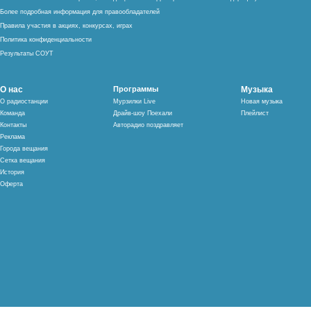
Более подробная информация для правообладателей
Правила участия в акциях, конкурсах, играх
Политика конфиденциальности
Результаты СОУТ
О нас
Программы
Музыка
О радиостанции
Мурзилки Live
Новая музыка
Команда
Драйв-шоу Поехали
Плейлист
Контакты
Авторадио поздравляет
Реклама
Города вещания
Сетка вещания
История
Оферта