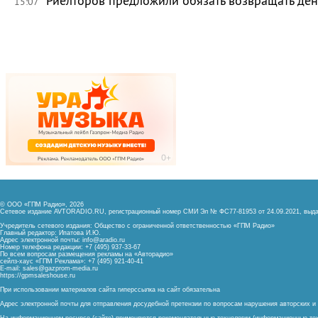
Риелторов предложили обязать возвращать ден
15:07
© ООО «ГПМ Радио», 2026
Сетевое издание AVTORADIO.RU, регистрационный номер
СМИ Эл № ФС77-81953 от 24.09.2021,
выда
Учредитель сетевого издания: Общество с ограниченной ответственностью «ГПМ Радио»
Главный редактор: Ипатова И.Ю.
Адрес электронной почты:
info@aradio.ru
Номер телефона редакции: +7 (495) 937-33-67
По всем вопросам размещения рекламы на «Авторадио»
сейлз-хаус «ГПМ Реклама»: +7 (495) 921-40-41
E-mail:
sales@gazprom-media.ru
https://gpmsaleshouse.ru
При использовании материалов сайта гиперссылка на сайт обязательна
Адрес электронной почты для отправления досудебной претензии по вопросам нарушения авторских 