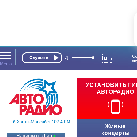
Се
зв
УСТАНОВИТЬ Г
АВТОРАДИО
Ханты-Мансийск 102.4 FM
Живые
концерты
Напиши в эфир