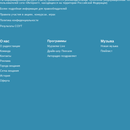
На информационном ресурсе (сайте) применяются рекомендательные технологии (информационные тех
пользователей сети «Интернет», находящихся на территории Российской Федерации)
Более подробная информация для правообладателей
Правила участия в акциях, конкурсах, играх
Политика конфиденциальности
Результаты СОУТ
О нас
Программы
Музыка
О радиостанции
Мурзилки Live
Новая музыка
Команда
Драйв-шоу Поехали
Плейлист
Контакты
Авторадио поздравляет
Реклама
Города вещания
Сетка вещания
История
Оферта