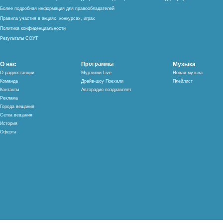
Более подробная информация для правообладателей
Правила участия в акциях, конкурсах, играх
Политика конфиденциальности
Результаты СОУТ
О нас
Программы
Музыка
О радиостанции
Мурзилки Live
Новая музыка
Команда
Драйв-шоу Поехали
Плейлист
Контакты
Авторадио поздравляет
Реклама
Города вещания
Сетка вещания
История
Оферта