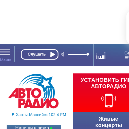
Се
зв
УСТАНОВИТЬ Г
АВТОРАДИО
Ханты-Мансийск 102.4 FM
Живые
концерты
Напиши в эфир