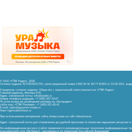
© ООО «ГПМ Радио», 2026
Сетевое издание AVTORADIO.RU, регистрационный номер
СМИ Эл № ФС77-81953 от 24.09.2021,
выда
Учредитель сетевого издания: Общество с ограниченной ответственностью «ГПМ Радио»
Главный редактор: Ипатова И.Ю.
Адрес электронной почты:
info@aradio.ru
Номер телефона редакции: +7 (495) 937-33-67
По всем вопросам размещения рекламы на «Авторадио»
сейлз-хаус «ГПМ Реклама»: +7 (495) 921-40-41
E-mail:
sales@gazprom-media.ru
https://gpmsaleshouse.ru
При использовании материалов сайта гиперссылка на сайт обязательна
Адрес электронной почты для отправления досудебной претензии по вопросам нарушения авторских 
На информационном ресурсе (сайте) применяются рекомендательные технологии (информационные тех
пользователей сети «Интернет», находящихся на территории Российской Федерации)