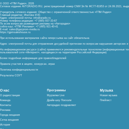
© ООО «ГПМ Радио», 2026
Сетевое издание AVTORADIO.RU, регистрационный номер
СМИ Эл № ФС77-81953 от 24.09.2021,
выда
Учредитель сетевого издания: Общество с ограниченной ответственностью «ГПМ Радио»
Главный редактор: Ипатова И.Ю.
Адрес электронной почты:
info@aradio.ru
Номер телефона редакции: +7 (495) 937-33-67
По всем вопросам размещения рекламы на «Авторадио»
сейлз-хаус «ГПМ Реклама»: +7 (495) 921-40-41
E-mail:
sales@gazprom-media.ru
https://gpmsaleshouse.ru
При использовании материалов сайта гиперссылка на сайт обязательна
Адрес электронной почты для отправления досудебной претензии по вопросам нарушения авторских 
На информационном ресурсе (сайте) применяются рекомендательные технологии (информационные тех
пользователей сети «Интернет», находящихся на территории Российской Федерации)
Более подробная информация для правообладателей
Правила участия в акциях, конкурсах, играх
Политика конфиденциальности
Результаты СОУТ
О нас
Программы
Музыка
О радиостанции
Мурзилки Live
Новая музыка
Команда
Драйв-шоу Поехали
Плейлист
Контакты
Авторадио поздравляет
Реклама
Города вещания
Сетка вещания
История