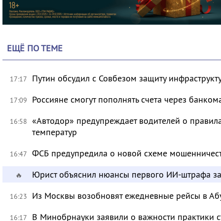
ЕЩЁ ПО ТЕМЕ
Путин обсудил с Совбезом защиту инфраструкту
17:17
Россияне смогут пополнять счета через банком
17:09
«Автодор» предупреждает водителей о правила
16:58
температур
ФСБ предупредила о новой схеме мошенничест
16:47
Юрист объяснил нюансы первого ИИ-штрафа з
🔥
Из Москвы возобновят ежедневные рейсы в Аб
16:23
В Минобрнауки заявили о важности практики с
16:17