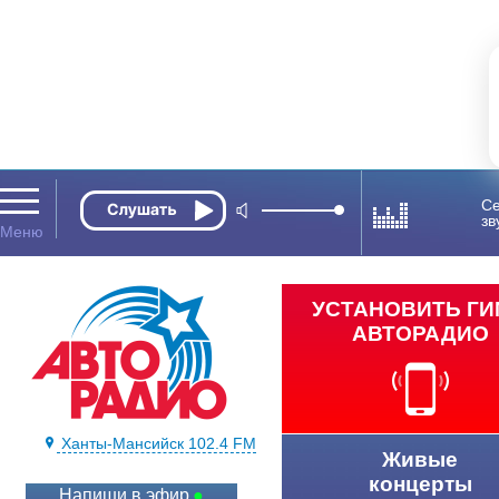
Се
зв
УСТАНОВИТЬ Г
АВТОРАДИО
Ханты-Мансийск 102.4 FM
Живые
концерты
Напиши в эфир