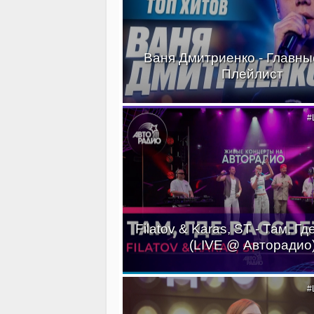
Ваня Дмитриенко - Главные
Плейлист
#
Filatov & Karas, ST - Там, Г
(LIVE @ Авторадио
#