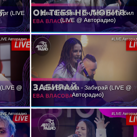
ург (LIVE
Ева Власова - Он Тебя Не Любил
(LIVE @ Авторадио)
LIVE Авторадио
#LIVE Автора
 (LIVE @
Ева Власова - Забирай (LIVE @
Авторадио)
LIVE Авторадио
#LIVE Автора