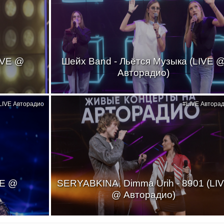
IVE @
Шейх Band - Льётся Музыка (LIVE 
Авторадио)
LIVE Авторадио
#LIVE Автора
VE @
SERYABKINA, Dimma Urih - 8901 (LI
@ Авторадио)