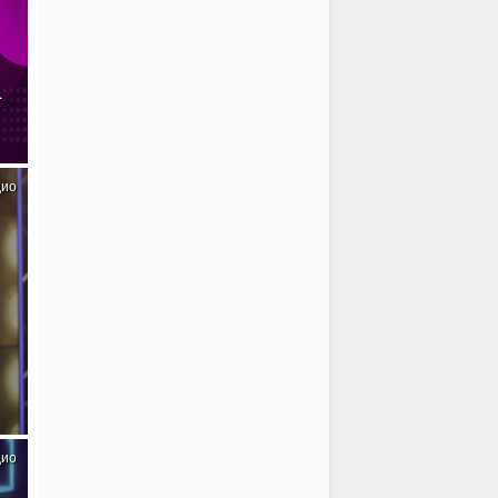
а
дио
дио