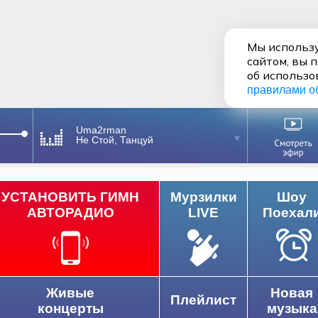
Мы использу
сайтом, вы 
об использо
правилами о
Uma2rman
Не Стой, Танцуй
УСТАНОВИТЬ ГИМН
Мурзилки
Шоу
АВТОРАДИО
LIVE
Поехал
Живые
Новая
Плейлист
концерты
музыка