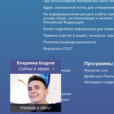
При использовании материалов сайта гип
Адрес электронной почты для отправлен
На информационном ресурсе (сайте) пр
основе сбора, систематизации и анализа
Российской Федерации)
Более подробная информация для прав
Правила участия в акциях, конкурсах, игр
Политика конфиденциальности
Результаты СОУТ
Скрыть
Владимир Бодров
О нас
Программы
Сейчас в эфире
О радиостанции
Мурзилки Live
Команда
Драйв-шоу Поеха
Контакты
Авторадио поздр
Реклама
Города вещания
Сетка вещания
История
Напиши в эфир!
Оферта