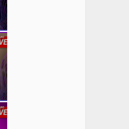
дио
дио