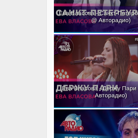
Ева Власова - Санкт-Петерб
@ Авторадио)
#
Ева Власова - Держу Пари
Авторадио)
#