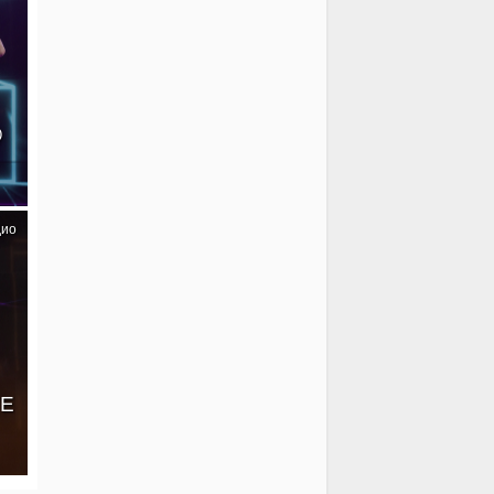
@
дио
VE