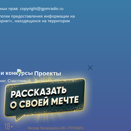
жных прав:
copyright@gpmradio.ru
логии предоставления информации на
ернет», находящихся на территории
 и конкурсы
Проекты
нег. Счастливый
Дискотека 80-х
Живые концерты
Журнал Авторадио
Авторадио
в смартфоне