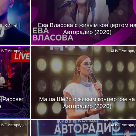
 хиты |
Ева Власова с живым концертом н
Авторадио (2026)
LIVE Авторадио
#LIVE Автора
де Рассвет
Маша Шейх с живым концертом на
)
Авторадио (2026)
LIVE Авторадио
#LIVE Автора