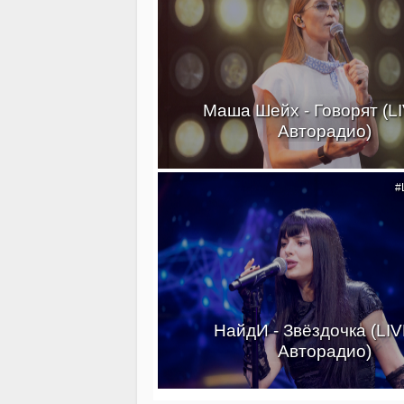
Маша Шейх - Говорят (L
Авторадио)
#
НайдИ - Звёздочка (LI
Авторадио)