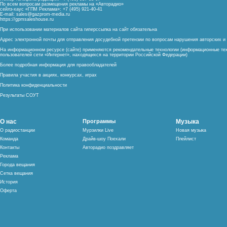
По всем вопросам размещения рекламы на «Авторадио»
сейлз-хаус «ГПМ Реклама»: +7 (495) 921-40-41
E-mail:
sales@gazprom-media.ru
https://gpmsaleshouse.ru
При использовании материалов сайта гиперссылка на сайт обязательна
Адрес электронной почты для отправления досудебной претензии по вопросам нарушения авторских 
На информационном ресурсе (сайте) применяются рекомендательные технологии (информационные тех
пользователей сети «Интернет», находящихся на территории Российской Федерации)
Более подробная информация для правообладателей
Правила участия в акциях, конкурсах, играх
Политика конфиденциальности
Результаты СОУТ
О нас
Программы
Музыка
О радиостанции
Мурзилки Live
Новая музыка
Команда
Драйв-шоу Поехали
Плейлист
Контакты
Авторадио поздравляет
Реклама
Города вещания
Сетка вещания
История
Оферта