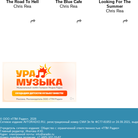
The Road To Hell
The Blue Cafe
Looking For The
Chris Rea
Chris Rea
Summer
Chris Rea
© ООО «ГПМ Радио», 2026
Сетевое издание AVTORADIO.RU, регистрационный номер
СМИ Эл № ФС77-81953 от 24.09.2021,
выда
Учредитель сетевого издания: Общество с ограниченной ответственностью «ГПМ Радио»
Главный редактор: Ипатова И.Ю.
Адрес электронной почты:
info@aradio.ru
Номер телефона редакции: +7 (495) 937-33-67