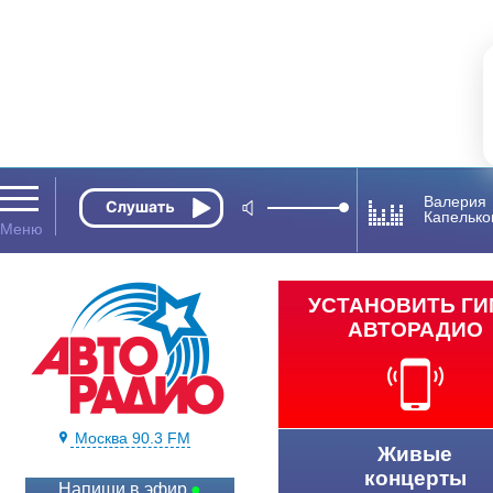
Валерия
Капельк
УСТАНОВИТЬ Г
АВТОРАДИО
Москва 90.3 FM
Живые
концерты
Напиши в эфир