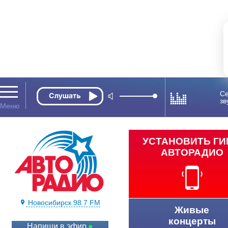
Се
зв
УСТАНОВИТЬ Г
АВТОРАДИО
Новосибирск 98.7 FM
Живые
концерты
Напиши в эфир