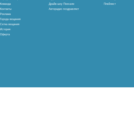
Команда
Драйв-шоу Поехали
Плейлист
Контакты
Авторадио поздравляет
Реклама
Города вещания
Сетка вещания
История
Оферта