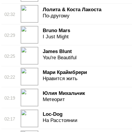
Лолита & Коста Лакоста
02:32
По-другому
Bruno Mars
02:29
I Just Might
James Blunt
02:25
You're Beautiful
Мари Краймбрери
02:22
Нравится жить
Юлия Михальчик
02:19
Метеорит
Loc-Dog
02:17
На Расстоянии