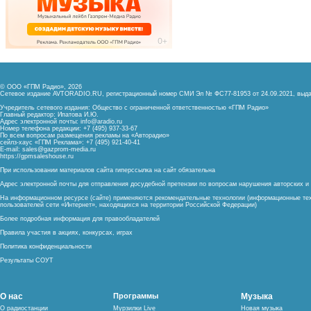
© ООО «ГПМ Радио», 2026
Сетевое издание AVTORADIO.RU, регистрационный номер
СМИ Эл № ФС77-81953 от 24.09.2021,
выда
Учредитель сетевого издания: Общество с ограниченной ответственностью «ГПМ Радио»
Главный редактор: Ипатова И.Ю.
Адрес электронной почты:
info@aradio.ru
Номер телефона редакции: +7 (495) 937-33-67
По всем вопросам размещения рекламы на «Авторадио»
сейлз-хаус «ГПМ Реклама»: +7 (495) 921-40-41
E-mail:
sales@gazprom-media.ru
https://gpmsaleshouse.ru
При использовании материалов сайта гиперссылка на сайт обязательна
Адрес электронной почты для отправления досудебной претензии по вопросам нарушения авторских 
На информационном ресурсе (сайте) применяются рекомендательные технологии (информационные тех
пользователей сети «Интернет», находящихся на территории Российской Федерации)
Более подробная информация для правообладателей
Правила участия в акциях, конкурсах, играх
Политика конфиденциальности
Результаты СОУТ
О нас
Программы
Музыка
О радиостанции
Мурзилки Live
Новая музыка