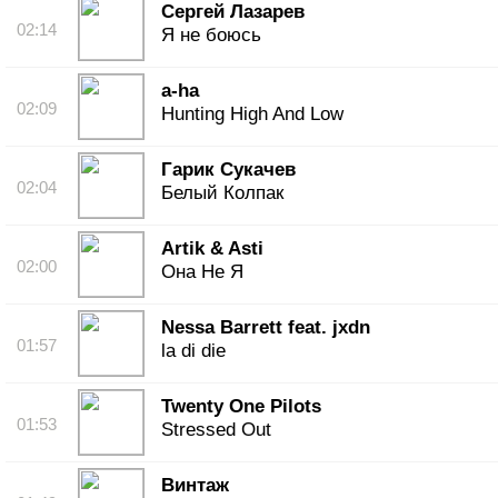
Сергей Лазарев
02:14
Я не боюсь
a-ha
02:09
Hunting High And Low
Гарик Сукачев
02:04
Белый Колпак
Artik & Asti
02:00
Она Не Я
Nessa Barrett feat. jxdn
01:57
la di die
Twenty One Pilots
01:53
Stressed Out
Винтаж