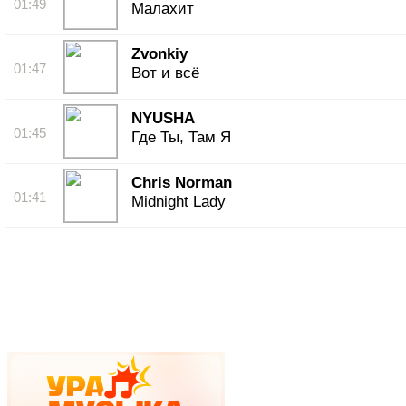
01:49
Малахит
Zvonkiy
01:47
Вот и всё
NYUSHA
01:45
Где Ты, Там Я
Chris Norman
01:41
Midnight Lady