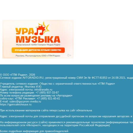
© ООО «ГПМ Радио», 2026
Сетевое издание AVTORADIO.RU, регистрационный номер
СМИ Эл № ФС77-81953 от 24.09.2021,
выда
Учредитель сетевого издания: Общество с ограниченной ответственностью «ГПМ Радио»
Главный редактор: Ипатова И.Ю.
Адрес электронной почты:
info@aradio.ru
Номер телефона редакции: +7 (495) 937-33-67
По всем вопросам размещения рекламы на «Авторадио»
сейлз-хаус «ГПМ Реклама»: +7 (495) 921-40-41
E-mail:
sales@gazprom-media.ru
https://gpmsaleshouse.ru
При использовании материалов сайта гиперссылка на сайт обязательна
Адрес электронной почты для отправления досудебной претензии по вопросам нарушения авторских 
На информационном ресурсе (сайте) применяются рекомендательные технологии (информационные тех
пользователей сети «Интернет», находящихся на территории Российской Федерации)
Более подробная информация для правообладателей