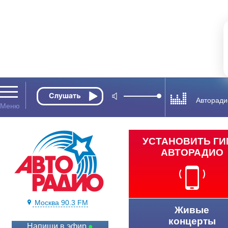
Авторади
УСТАНОВИТЬ Г
АВТОРАДИО
Москва 90.3 FM
Живые
концерты
Напиши в эфир