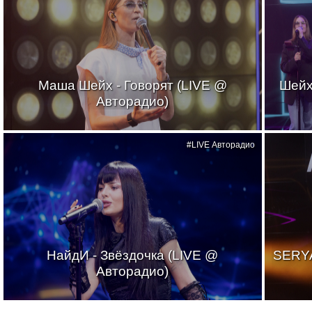
Маша Шейх - Говорят (LIVE @
Шейх
Авторадио)
#LIVE Авторадио
НайдИ - Звёздочка (LIVE @
SERYA
Авторадио)