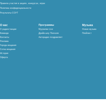
Правила участия в акциях, конкурсах, играх
Политика конфиденциальности
Результаты СОУТ
О нас
Программы
Музыка
О радиостанции
Мурзилки Live
Новая музыка
Команда
Драйв-шоу Поехали
Плейлист
Контакты
Авторадио поздравляет
Реклама
Города вещания
Сетка вещания
История
Оферта