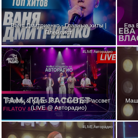
Ваня Дмитриенко - Главные хиты |
Ева 
Плейлист
#LIVE Авторадио
Filatov & Karas, ST - Там, Где Рассвет
Маш
(LIVE @ Авторадио)
#LIVE Авторадио