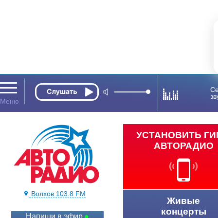
Се
зв
УСТАНОВИТЬ Г
АВТОРАДИО
Волхов 103.8 FM
Живые
концерты
Напиши в эфир