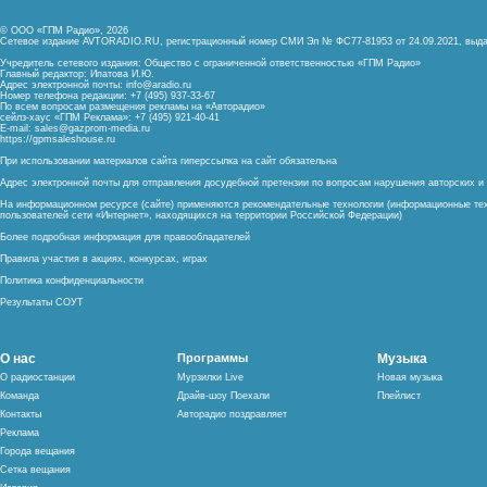
© ООО «ГПМ Радио», 2026
Сетевое издание AVTORADIO.RU, регистрационный номер
СМИ Эл № ФС77-81953 от 24.09.2021,
выда
Учредитель сетевого издания: Общество с ограниченной ответственностью «ГПМ Радио»
Главный редактор: Ипатова И.Ю.
Адрес электронной почты:
info@aradio.ru
Номер телефона редакции: +7 (495) 937-33-67
По всем вопросам размещения рекламы на «Авторадио»
сейлз-хаус «ГПМ Реклама»: +7 (495) 921-40-41
E-mail:
sales@gazprom-media.ru
https://gpmsaleshouse.ru
При использовании материалов сайта гиперссылка на сайт обязательна
Адрес электронной почты для отправления досудебной претензии по вопросам нарушения авторских 
На информационном ресурсе (сайте) применяются рекомендательные технологии (информационные тех
пользователей сети «Интернет», находящихся на территории Российской Федерации)
Более подробная информация для правообладателей
Правила участия в акциях, конкурсах, играх
Политика конфиденциальности
Результаты СОУТ
О нас
Программы
Музыка
О радиостанции
Мурзилки Live
Новая музыка
Команда
Драйв-шоу Поехали
Плейлист
Контакты
Авторадио поздравляет
Реклама
Города вещания
Сетка вещания