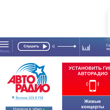
Се
зв
УСТАНОВИТЬ Г
АВТОРАДИО
Волхов 103.8 FM
Живые
концерты
Напиши в эфир