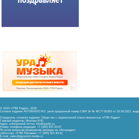
© ООО «ГПМ Радио», 2026
Сетевое издание AVTORADIO.RU, регистрационный номер
СМИ Эл № ФС77-81953 от 24.09.2021,
выда
Учредитель сетевого издания: Общество с ограниченной ответственностью «ГПМ Радио»
Главный редактор: Ипатова И.Ю.
Адрес электронной почты:
info@aradio.ru
Номер телефона редакции: +7 (495) 937-33-67
По всем вопросам размещения рекламы на «Авторадио»
сейлз-хаус «ГПМ Реклама»: +7 (495) 921-40-41
E-mail:
sales@gazprom-media.ru