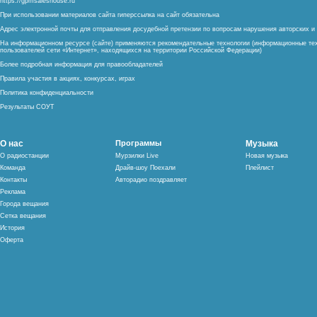
https://gpmsaleshouse.ru
При использовании материалов сайта гиперссылка на сайт обязательна
Адрес электронной почты для отправления досудебной претензии по вопросам нарушения авторских 
На информационном ресурсе (сайте) применяются рекомендательные технологии (информационные тех
пользователей сети «Интернет», находящихся на территории Российской Федерации)
Более подробная информация для правообладателей
Правила участия в акциях, конкурсах, играх
Политика конфиденциальности
Результаты СОУТ
О нас
Программы
Музыка
О радиостанции
Мурзилки Live
Новая музыка
Команда
Драйв-шоу Поехали
Плейлист
Контакты
Авторадио поздравляет
Реклама
Города вещания
Сетка вещания
История
Оферта