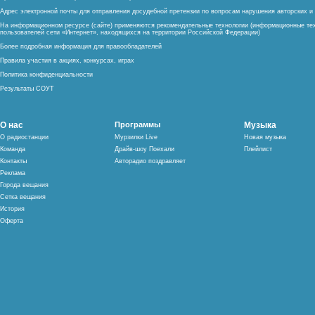
Адрес электронной почты для отправления досудебной претензии по вопросам нарушения авторских 
На информационном ресурсе (сайте) применяются рекомендательные технологии (информационные тех
пользователей сети «Интернет», находящихся на территории Российской Федерации)
Более подробная информация для правообладателей
Правила участия в акциях, конкурсах, играх
Политика конфиденциальности
Результаты СОУТ
О нас
Программы
Музыка
О радиостанции
Мурзилки Live
Новая музыка
Команда
Драйв-шоу Поехали
Плейлист
Контакты
Авторадио поздравляет
Реклама
Города вещания
Сетка вещания
История
Оферта