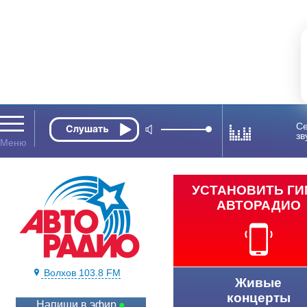
Се
зв
УСТАНОВИТЬ Г
АВТОРАДИО
Волхов 103.8 FM
Живые
концерты
Напиши в эфир