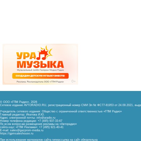
© ООО «ГПМ Радио», 2026
Сетевое издание AVTORADIO.RU, регистрационный номер
СМИ Эл № ФС77-81953 от 24.09.2021,
выда
Учредитель сетевого издания: Общество с ограниченной ответственностью «ГПМ Радио»
Главный редактор: Ипатова И.Ю.
Адрес электронной почты:
info@aradio.ru
Номер телефона редакции: +7 (495) 937-33-67
По всем вопросам размещения рекламы на «Авторадио»
сейлз-хаус «ГПМ Реклама»: +7 (495) 921-40-41
E-mail:
sales@gazprom-media.ru
https://gpmsaleshouse.ru
При использовании материалов сайта гиперссылка на сайт обязательна