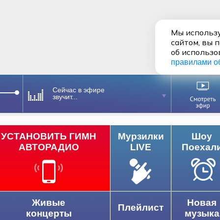
Мы использу
сайтом, вы 
об использо
правилами о
Сейчас в эфире
звучит...
УСТАНОВИТЬ ГИМН
Мурзилки
Шоу
АВТОРАДИО
LIVE
Поехал
Живые
Новая
Плейлист
концерты
музыка