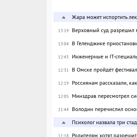
Жара может испортить лек
🔥
Верховный суд разрешил 
13:19
В Геленджике приостанов
13:04
Инженерные и IT-специал
12:43
В Омске пройдёт фестива
12:31
Россиянам рассказали, ка
12:19
Минздрав пересмотрел си
12:05
Володин перечислил осно
11:44
Психолог назвала три ста
🔥
Родителям хотят разрешит
11:18