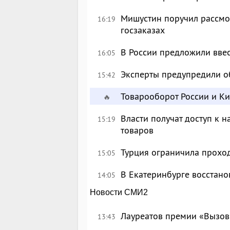
Мишустин поручил рассмо
16:19
госзаказах
В России предложили вве
16:05
Эксперты предупредили о
15:42
Товарооборот России и К
🔥
Власти получат доступ к 
15:19
товаров
Турция ограничила прохо
15:05
В Екатеринбурге восстан
14:05
Новости СМИ2
Лауреатов премии «Вызов
13:43