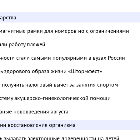
арства
магнитные рамки для номеров но с ограничениями
или работу пляжей
ьности стали самыми популярными в вузах России
ль здорового образа жизни «Штормфест»
к получить налоговый вычет за занятия спортом
стему акушерско-гинекологической помощи
вные нововведения августа
дии восстановления организма
ь выдавать электронные доверенности на детей