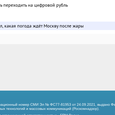
ть переходить на цифровой рубль
л, какая погода ждёт Москву после жары
трационный номер
СМИ Эл № ФС77-81953 от 24.09.2021,
выдано Фе
х технологий и массовых коммуникаций (Роскомнадзор).