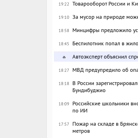
Товарооборот России и Ки
19:22
За мусор на природе можн
19:10
Минцифры предложило уси
18:58
Беспилотник попал в жил
18:45
Автоэксперт объяснил сп
🔥
МВД предупредило об опа
18:27
В России зарегистрировал
18:18
Бундибуджио
Российские школьники вн
18:09
по ИИ
Пожар на складе в Брянск
17:57
метров