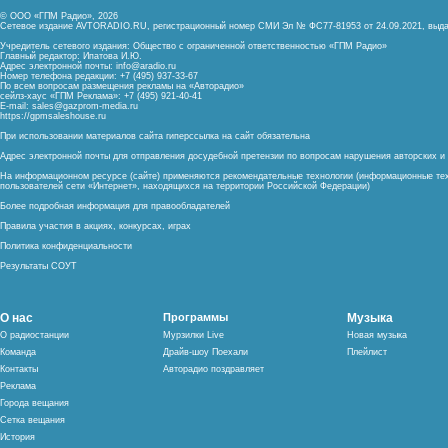
© ООО «ГПМ Радио», 2026
Сетевое издание AVTORADIO.RU, регистрационный номер
СМИ Эл № ФС77-81953 от 24.09.2021,
выда
Учредитель сетевого издания: Общество с ограниченной ответственностью «ГПМ Радио»
Главный редактор: Ипатова И.Ю.
Адрес электронной почты:
info@aradio.ru
Номер телефона редакции: +7 (495) 937-33-67
По всем вопросам размещения рекламы на «Авторадио»
сейлз-хаус «ГПМ Реклама»: +7 (495) 921-40-41
E-mail:
sales@gazprom-media.ru
https://gpmsaleshouse.ru
При использовании материалов сайта гиперссылка на сайт обязательна
Адрес электронной почты для отправления досудебной претензии по вопросам нарушения авторских 
На информационном ресурсе (сайте) применяются рекомендательные технологии (информационные тех
пользователей сети «Интернет», находящихся на территории Российской Федерации)
Более подробная информация для правообладателей
Правила участия в акциях, конкурсах, играх
Политика конфиденциальности
Результаты СОУТ
О нас
Программы
Музыка
О радиостанции
Мурзилки Live
Новая музыка
Команда
Драйв-шоу Поехали
Плейлист
Контакты
Авторадио поздравляет
Реклама
Города вещания
Сетка вещания
История