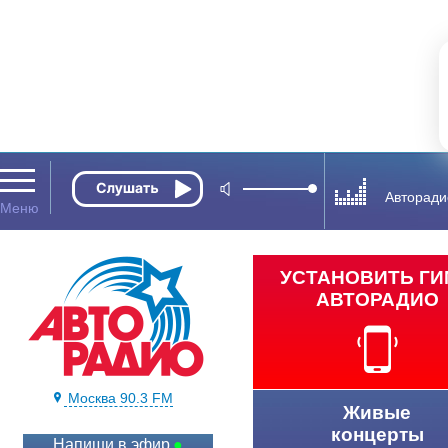
Авторади
УСТАНОВИТЬ Г
АВТОРАДИО
Москва 90.3 FM
Живые
концерты
Напиши в эфир