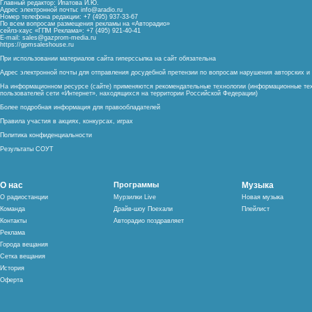
Главный редактор: Ипатова И.Ю.
Адрес электронной почты:
info@aradio.ru
Номер телефона редакции: +7 (495) 937-33-67
По всем вопросам размещения рекламы на «Авторадио»
сейлз-хаус «ГПМ Реклама»: +7 (495) 921-40-41
E-mail:
sales@gazprom-media.ru
https://gpmsaleshouse.ru
При использовании материалов сайта гиперссылка на сайт обязательна
Адрес электронной почты для отправления досудебной претензии по вопросам нарушения авторских 
На информационном ресурсе (сайте) применяются рекомендательные технологии (информационные тех
пользователей сети «Интернет», находящихся на территории Российской Федерации)
Более подробная информация для правообладателей
Правила участия в акциях, конкурсах, играх
Политика конфиденциальности
Результаты СОУТ
О нас
Программы
Музыка
О радиостанции
Мурзилки Live
Новая музыка
Команда
Драйв-шоу Поехали
Плейлист
Контакты
Авторадио поздравляет
Реклама
Города вещания
Сетка вещания
История
Оферта