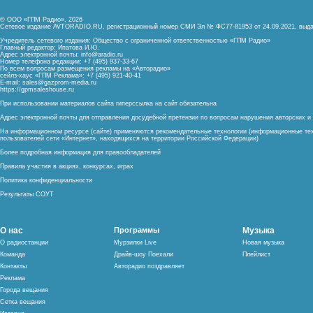
© ООО «ГПМ Радио», 2026
Сетевое издание AVTORADIO.RU, регистрационный номер
СМИ Эл № ФС77-81953 от 24.09.2021,
выда
Учредитель сетевого издания: Общество с ограниченной ответственностью «ГПМ Радио»
Главный редактор: Ипатова И.Ю.
Адрес электронной почты:
info@aradio.ru
Номер телефона редакции: +7 (495) 937-33-67
По всем вопросам размещения рекламы на «Авторадио»
сейлз-хаус «ГПМ Реклама»: +7 (495) 921-40-41
E-mail:
sales@gazprom-media.ru
https://gpmsaleshouse.ru
При использовании материалов сайта гиперссылка на сайт обязательна
Адрес электронной почты для отправления досудебной претензии по вопросам нарушения авторских 
На информационном ресурсе (сайте) применяются рекомендательные технологии (информационные тех
пользователей сети «Интернет», находящихся на территории Российской Федерации)
Более подробная информация для правообладателей
Правила участия в акциях, конкурсах, играх
Политика конфиденциальности
Результаты СОУТ
О нас
Программы
Музыка
О радиостанции
Мурзилки Live
Новая музыка
Команда
Драйв-шоу Поехали
Плейлист
Контакты
Авторадио поздравляет
Реклама
Города вещания
Сетка вещания