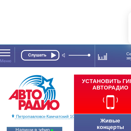
Се
зв
УСТАНОВИТЬ Г
АВТОРАДИО
Петропавловск-Камчатский 104,5 FM
Живые
концерты
Напиши в эфир