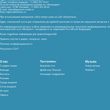
Номер телефона редакции: +7 (495) 937-33-67
По всем вопросам размещения рекламы на «Авторадио»
сейлз-хаус «ГПМ Реклама»: +7 (495) 921-40-41
E-mail:
sales@gazprom-media.ru
https://gpmsaleshouse.ru
При использовании материалов сайта гиперссылка на сайт обязательна
Адрес электронной почты для отправления досудебной претензии по вопросам нарушения авторских 
На информационном ресурсе (сайте) применяются рекомендательные технологии (информационные тех
пользователей сети «Интернет», находящихся на территории Российской Федерации)
Более подробная информация для правообладателей
Правила участия в акциях, конкурсах, играх
Политика конфиденциальности
Результаты СОУТ
О нас
Программы
Музыка
О радиостанции
Мурзилки Live
Новая музыка
Команда
Драйв-шоу Поехали
Плейлист
Контакты
Авторадио поздравляет
Реклама
Города вещания
Сетка вещания
История
Оферта