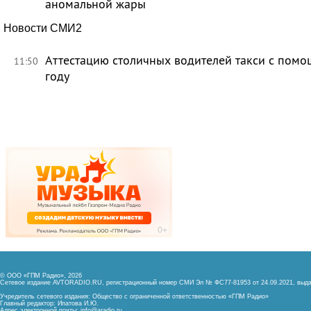
аномальной жары
Новости СМИ2
Аттестацию столичных водителей такси с помо
11:50
году
© ООО «ГПМ Радио», 2026
Сетевое издание AVTORADIO.RU, регистрационный номер
СМИ Эл № ФС77-81953 от 24.09.2021,
выда
Учредитель сетевого издания: Общество с ограниченной ответственностью «ГПМ Радио»
Главный редактор: Ипатова И.Ю.
Адрес электронной почты:
info@aradio.ru