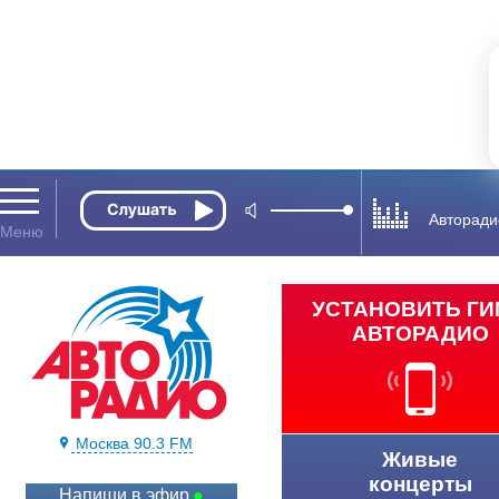
Авторади
УСТАНОВИТЬ Г
АВТОРАДИО
Москва 90.3 FM
Живые
концерты
Напиши в эфир