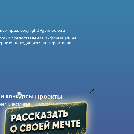
жных прав:
copyright@gpmradio.ru
логии предоставления информации на
ернет», находящихся на территории
 и конкурсы
Проекты
нег. Счастливый
Дискотека 80-х
Живые концерты
Журнал Авторадио
Авторадио
в смартфоне