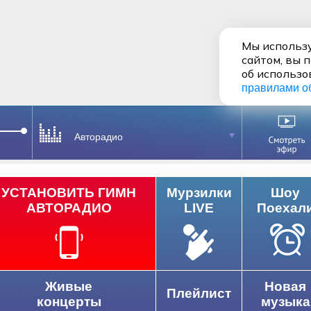
Мы использу
сайтом, вы 
об использо
правилами о
Авторадио
УСТАНОВИТЬ ГИМН
Мурзилки
Шоу
АВТОРАДИО
LIVE
Поехал
Живые
Новая
Плейлист
концерты
музыка