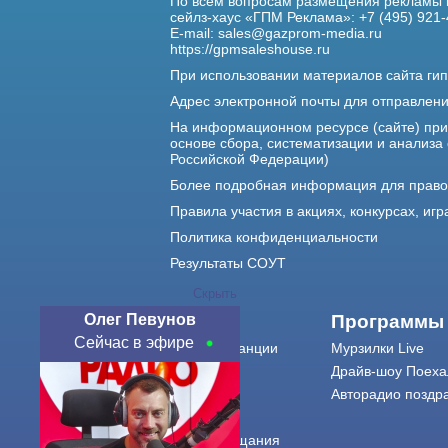
По всем вопросам размещения рекламы 
сейлз-хаус «ГПМ Реклама»: +7 (495) 921-
E-mail:
sales@gazprom-media.ru
https://gpmsaleshouse.ru
При использовании материалов сайта гип
Адрес электронной почты для отправлен
На информационном ресурсе (сайте) пр
основе сбора, систематизации и анализа
Российской Федерации)
Более подробная информация для прав
Правила участия в акциях, конкурсах, игр
Политика конфиденциальности
Результаты СОУТ
Скрыть
Олег Певунов
О нас
Программы
Сейчас в эфире
О радиостанции
Мурзилки Live
Команда
Драйв-шоу Поеха
Контакты
Авторадио поздр
Реклама
Города вещания