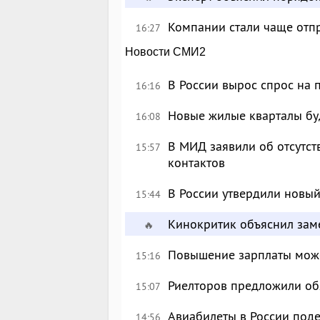
Компании стали чаще отпр
16:27
Новости СМИ2
В России вырос спрос на
16:16
Новые жилые кварталы буд
16:08
В МИД заявили об отсутс
15:57
контактов
В России утвердили новый
15:44
Кинокритик объяснил зам
🔥
Повышение зарплаты може
15:16
Риелторов предложили обя
15:07
Авиабилеты в России поде
14:56