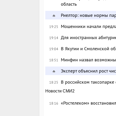
область
Риелтор: новые нормы пар
🔥
Мошенники начали предлаг
19:25
Для иностранных абитурие
19:14
В Якутии и Смоленской об
19:04
Минфин назвал возможны
18:51
Эксперт объяснил рост чи
🔥
В российском таксопарке
18:25
Новости СМИ2
«Ростелеком» восстановил
18:16