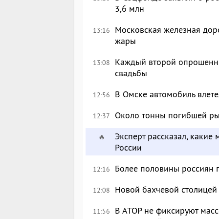
3,6 млн
Московская железная доро
13:16
жары
Каждый второй опрошенны
13:08
свадьбы
В Омске автомобиль влете
12:56
Около тонны погибшей ры
12:37
Эксперт рассказал, какие 
🔥
России
Более половины россиян 
12:16
Новой бахчевой столицей
12:08
В АТОР не фиксируют масс
11:56