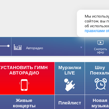
Мы использу
сайтом, вы 
об использо
правилами о
Авторадио
УСТАНОВИТЬ ГИМН
Мурзилки
Шоу
АВТОРАДИО
LIVE
Поехал
Живые
Новая
Плейлист
концерты
музыка