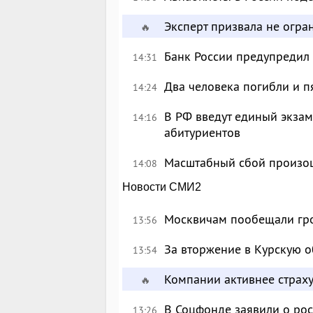
Эксперт призвала не огр
🔥
Банк России предупредил
14:31
Два человека погибли и п
14:24
В РФ введут единый экзам
14:16
абитуриентов
Масштабный сбой произош
14:08
Новости СМИ2
Москвичам пообещали гр
13:56
За вторжение в Курскую о
13:54
Компании активнее страху
🔥
В Соцфонде заявили о рос
13:26