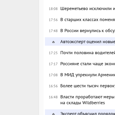
Шереметьево исключили и
18:08
В старших классах поменя
17:56
В России вернулись к об
17:48
Автоэксперт оценил новы
🔥
Почти половина водителе
17:25
Россияне стали чаще экон
17:17
В МИД упрекнули Армению
17:08
Более шести тысяч перво
16:56
Власти проработают меры
16:48
на склады Wildberries
Эксперт объяснил порядо
🔥