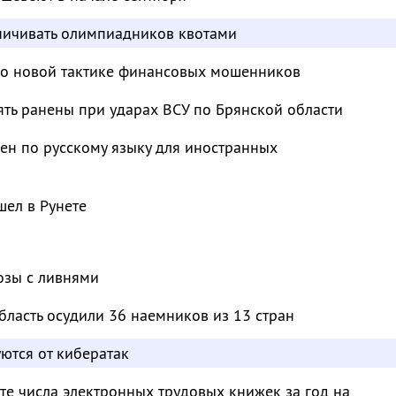
аничивать олимпиадников квотами
 о новой тактике финансовых мошенников
ять ранены при ударах ВСУ по Брянской области
ен по русскому языку для иностранных
ел в Рунете
озы с ливнями
бласть осудили 36 наемников из 13 стран
ются от кибератак
те числа электронных трудовых книжек за год на