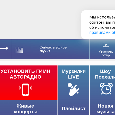
Мы использу
сайтом, вы 
об использо
правилами о
Сейчас в эфире
звучит...
УСТАНОВИТЬ ГИМН
Мурзилки
Шоу
АВТОРАДИО
LIVE
Поехал
Живые
Новая
Плейлист
концерты
музыка