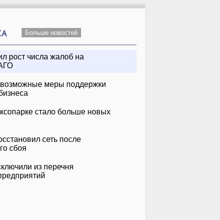
СА
Больше новостей
ил рост числа жалоб на
АГО
 возможные меры поддержки
бизнеса
аксопарке стало больше новых
Инна Маликова &
Uma2rman
&
Новые Самоцветы
Не Стой, Танцуй
нко
Танцы На Воде
осстановил сеть после
го сбоя
ключили из перечня
 предприятий