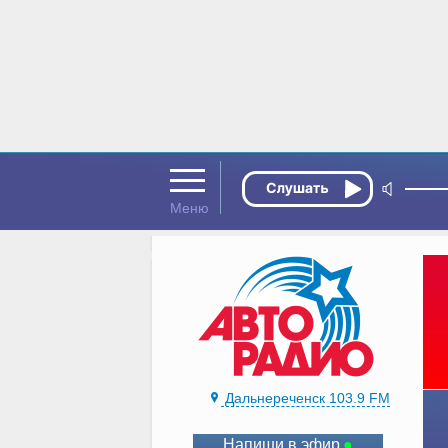
Дальнереченск 103.9 FM
Напиши в эфир