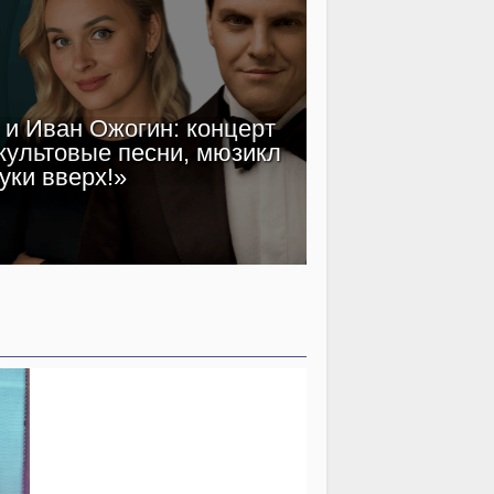
и Иван Ожогин: концерт
Клим Шип
культовые песни, мюзикл
звездный кас
уки вверх!»
эпох