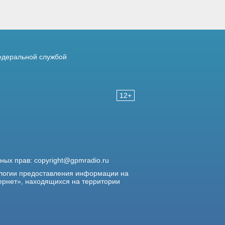
деральной службой
12+
жных прав:
copyright@gpmradio.ru
логии предоставления информации на
ернет», находящихся на территории