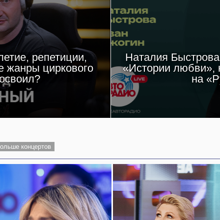
етие, репетиции,
Наталия Быстрова 
е жанры циркового
«Истории любви», 
 освоил?
на «Р
ольше концертов