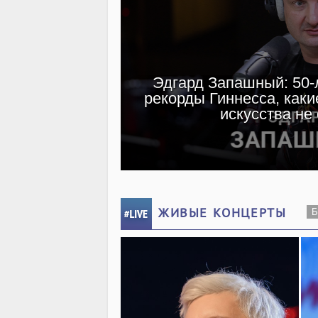
Эдгард Запашный: 50-л
рекорды Гиннесса, каки
искусства не
ЖИВЫЕ КОНЦЕРТЫ
Б