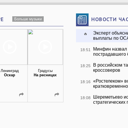
РЕ
НОВОСТИ ЧА
Больше музыки
Эксперт объясн
🔥
выплаты по ОС
Минфин назвал
18:51
пострадавшего 
В российском т
18:25
кроссоверов
Ленинград
Градусы
VENERA
Наталья
Оскар
На ресницах
Большие Города
Подольская 
Регина Тодоре
«Ростелеком» в
18:16
Подруга
кратковременно
Шереметьево ис
18:08
стратегических