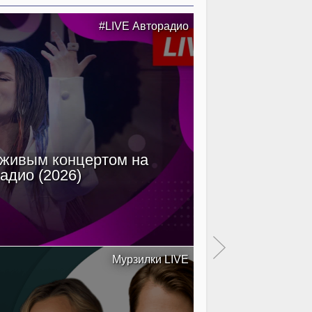
#LIVE Авторадио
 живым концертом на
Filatov & Kar
адио (2026)
Мурзилки LIVE