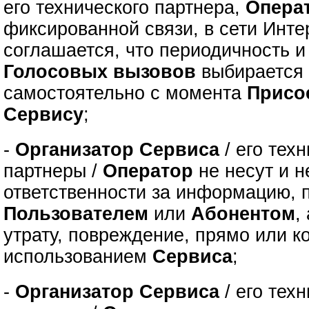
его технического партнера,
Опера
фиксированной связи, в сети Инте
соглашается, что периодичность 
Голосовых вызовов
выбираетс
самостоятельно с момента
Присо
Сервису
;
-
Организатор Сервиса
/ его тех
партнеры /
Оператор
не несут и н
ответственности за информацию, 
Пользователем
или
Абонентом
,
утрату, повреждение, прямо или к
использованием
Сервиса
;
-
Организатор Сервиса
/ его тех