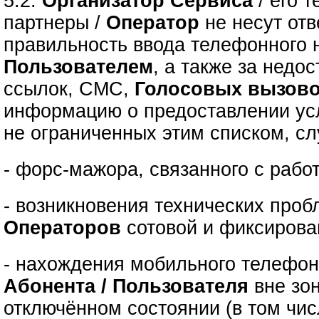
5.2.
Организатор Сервиса
/ его 
партнеры /
Оператор
не несут отв
правильность ввода телефонного 
Пользователем
, а также за недо
ссылок, СМС,
Голосовых вызов
информацию о предоставлении усл
не ограниченных этим списком, сл
- форс-мажора, связанного с рабо
- возникновения технических проб
Операторов
сотовой и фиксирова
- нахождения мобильного телефон
Абонента / Пользователя
вне зо
отключённом состоянии (в том чис