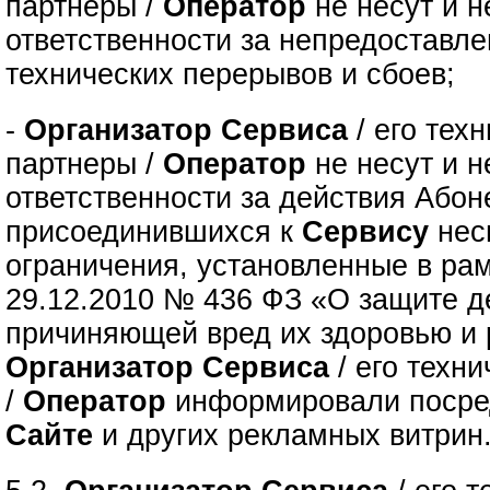
партнеры /
Оператор
не несут и н
ответственности за непредоставле
технических перерывов и сбоев;
-
Организатор Сервиса
/ его тех
партнеры /
Оператор
не несут и н
ответственности за действия Абон
присоединившихся к
Сервису
нес
ограничения, установленные в рам
29.12.2010 № 436 ФЗ «О защите д
причиняющей вред их здоровью и 
Организатор Сервиса
/ его техн
/
Оператор
информировали посре
Сайте
и других рекламных витрин