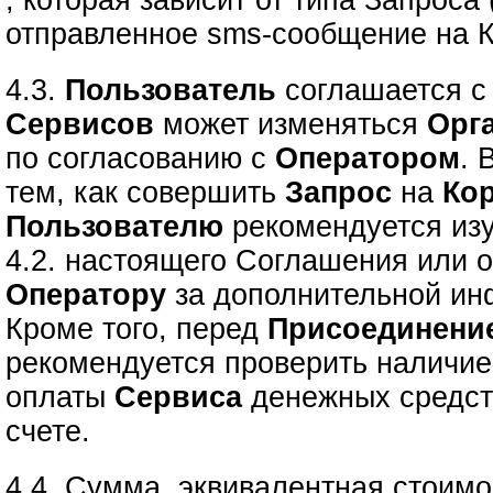
, которая зависит от типа Запроса
отправленное sms-сообщение на К
4.3.
Пользователь
соглашается с 
Сервисов
может изменяться
Орг
по согласованию с
Оператором
. 
тем, как совершить
Запрос
на
Ко
Пользователю
рекомендуется изу
4.2. настоящего Соглашения или о
Оператору
за дополнительной ин
Кроме того, перед
Присоединени
рекомендуется проверить наличие
оплаты
Сервиса
денежных средст
счете.
4.4. Сумма, эквивалентная стоимо