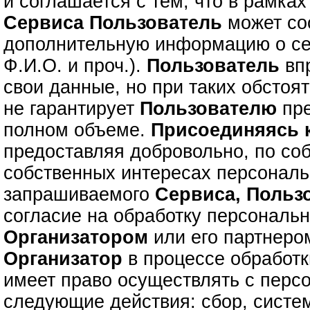
и соглашается с тем, что в рамках
Сервиса
Пользователь
может с
дополнительную информацию о се
Ф.И.О. и проч.).
Пользователь
впр
свои данные, но при таких обстоя
не гарантирует
Пользователю
пре
полном объеме.
Присоединяясь
предоставляя добровольно, по со
собственных интересах персонал
запрашиваемого
Сервиса,
Польз
согласие на обработку персональ
Организатором
или его партнером
Организатор
в процессе обработ
имеет право осуществлять с пер
следующие действия: сбор, систе