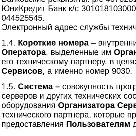
ЮниКредит Банк к/с 30101810300
044525545.
Электронный адрес службы техни
1.4.
Короткие номера
– внутренн
Оператора
, выделенные им
Орга
его техническому партнеру, в цел
Сервисов
, а именно номер 9030.
1.5.
Система –
совокупность прог
серверов и других технических с
оборудования
Организатора Сер
технического партнера, которые п
предоставления
Пользователям
д