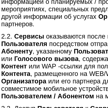
информацией о планируемых / пр
мероприятиях, специальных предл
другой информации об услугах
Ор
партнеров.
2.2.
Сервисы
оказываются после
Пользователя
посредством отпр
Абоненту
, указанному
Пользова
или
Голосового вызова
, содерж
Контент
или
WAP -ссылки для по
Контента
, размещенного на WEB/
Организатора
или его партнера д
совместимое мобильное устройст
Пользователем / Абонентом
на м