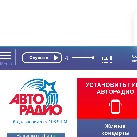
Се
зв
УСТАНОВИТЬ Г
АВТОРАДИО
Дальнереченск 103.9 FM
Живые
концерты
Напиши в эфир