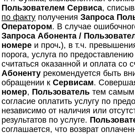
Пользователем Сервиса
, списыв
по факту
получения
Запроса
Пол
Оператором
. В случае ошибочно
Запроса
Абонента / Пользовате
номере
и проч
.
), в т.ч. превышен
порога, услуга по предоставлени
считаться оказанной и оплата со с
Абоненту
рекомендуется быть вн
обращении к
Сервисам
. Соверш
номер
,
Пользователь
тем самым 
согласие оплатить услугу по пре
независимо от наличия или отсутс
результатов по услуге.
Пользоват
соглашается, что возврат оплаче