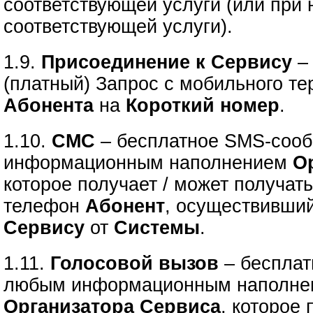
соответствующей услуги (или при
соответствующей услуги).
1.9.
Присоединение к Сервису
–
(платный) Запрос с мобильного т
Абонента
на
Короткий номер
.
1.10.
СМС
– бесплатное SMS-соо
информационным наполнением
О
которое получает / может получат
телефон
Абонент
, осуществивши
Сервису
от
Системы
.
1.11.
Голосовой вызов
– бесплат
любым информационным наполне
Организатора Сервиса
, которое 