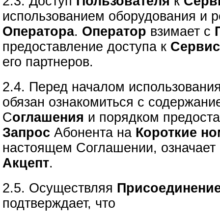
2.3. Доступ
Пользователя
к
Серв
использованием оборудования и р
Оператора
.
Оператор
взимает с
предоставление доступа к
Серви
его партнеров.
2.4. Перед началом использовани
обязан ознакомиться с содержани
С
оглашения
и порядком предост
Запрос
Абонента на
Короткие но
настоящем Соглашении, означает 
Акцепт
.
2.5. Осуществляя
Присоединение
подтверждает, что