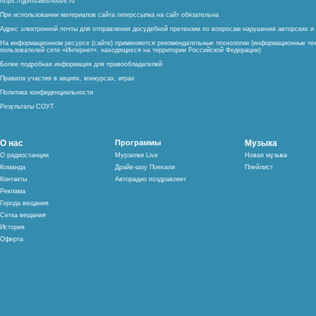
https://gpmsaleshouse.ru
При использовании материалов сайта гиперссылка на сайт обязательна
Адрес электронной почты для отправления досудебной претензии по вопросам нарушения авторских 
На информационном ресурсе (сайте) применяются рекомендательные технологии (информационные тех
пользователей сети «Интернет», находящихся на территории Российской Федерации)
Более подробная информация для правообладателей
Правила участия в акциях, конкурсах, играх
Политика конфиденциальности
Результаты СОУТ
О нас
Программы
Музыка
О радиостанции
Мурзилки Live
Новая музыка
Команда
Драйв-шоу Поехали
Плейлист
Контакты
Авторадио поздравляет
Реклама
Города вещания
Сетка вещания
История
Оферта