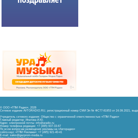
© ООО «ГПМ Радио», 2026
Сетевое издание AVTORADIO.RU, регистрационный номер
СМИ Эл № ФС77-81953 от 24.09.2021,
выда
Учредитель сетевого издания: Общество с ограниченной ответственностью «ГПМ Радио»
Главный редактор: Ипатова И.Ю.
Адрес электронной почты:
info@aradio.ru
Номер телефона редакции: +7 (495) 937-33-67
По всем вопросам размещения рекламы на «Авторадио»
сейлз-хаус «ГПМ Реклама»: +7 (495) 921-40-41
E-mail:
sales@gazprom-media.ru