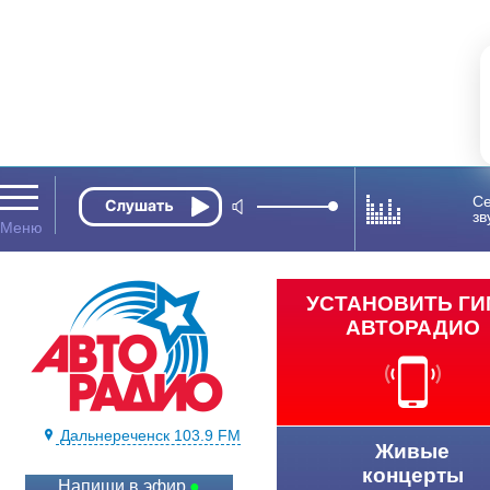
Се
зв
УСТАНОВИТЬ Г
АВТОРАДИО
Дальнереченск 103.9 FM
Живые
концерты
Напиши в эфир