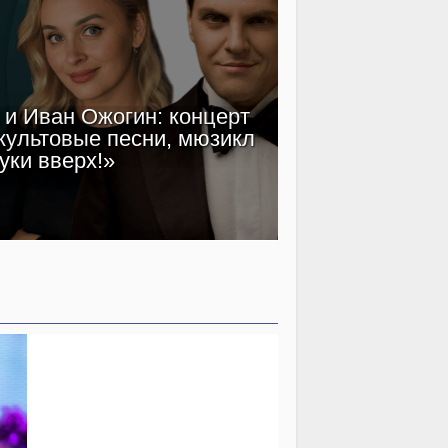
и Иван Ожогин: концерт
Клим Шип
культовые песни, мюзикл
звездный кас
уки вверх!»
эпох