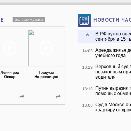
РЕ
НОВОСТИ ЧА
Больше музыки
В РФ нужно ввес
🔥
сентября в 15 т
Аренда жилья д
14:05
учебного года
Верховный суд 
13:29
незаконным при
Ленинград
Градусы
VENERA
Наталья
Оскар
На ресницах
Большие Города
водителя
Подольская 
Регина Тодоре
Подруга
Путин выразил 
13:16
помощь с обме
Суд в Москве о
13:08
квартиру от кро