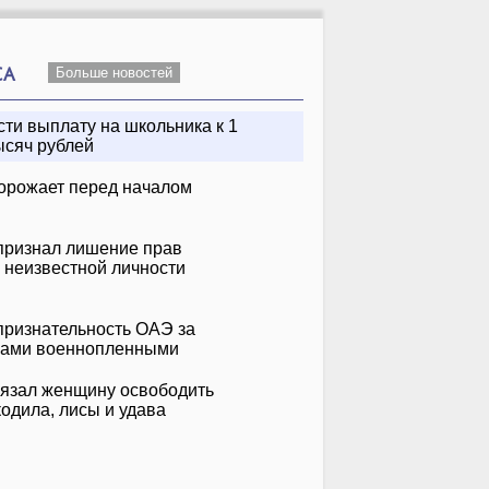
СА
Больше новостей
ти выплату на школьника к 1
ысяч рублей
орожает перед началом
признал лишение прав
 неизвестной личности
Инна Маликова &
Uma2rman
&
Новые Самоцветы
Не Стой, Танцуй
нко
Танцы На Воде
признательность ОАЭ за
нами военнопленными
бязал женщину освободить
кодила, лисы и удава