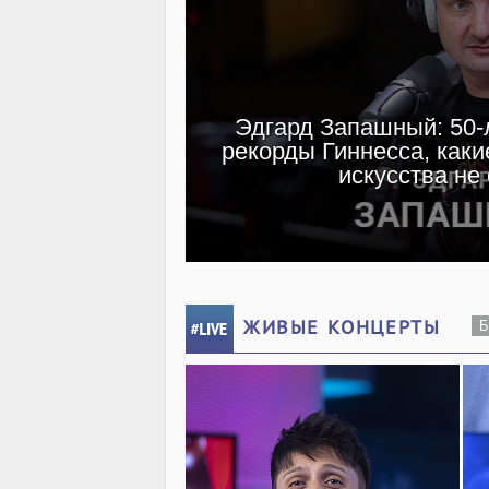
Эдгард Запашный: 50-л
рекорды Гиннесса, каки
искусства не
ЖИВЫЕ КОНЦЕРТЫ
Б