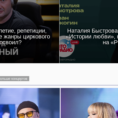
етие, репетиции,
Наталия Быстрова 
е жанры циркового
«Истории любви», 
 освоил?
на «Р
ольше концертов