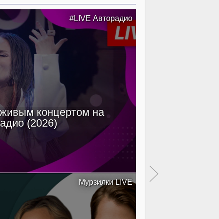
#LIVE Авторадио
 живым концертом на
Filatov & Kar
адио (2026)
Мурзилки LIVE