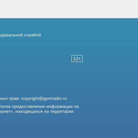
деральной службой
12+
жных прав:
copyright@gpmradio.ru
логии предоставления информации на
ернет», находящихся на территории