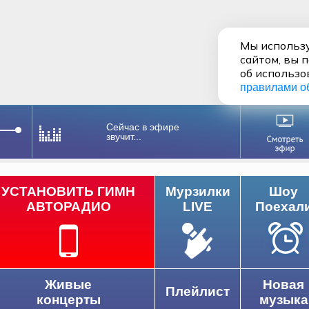
Мы использу
сайтом, вы 
об использо
правилами о
Сейчас в эфире
звучит...
УСТАНОВИТЬ ГИМН
Мурзилки
Шоу
АВТОРАДИО
LIVE
Поехал
 FM
Живые
Новая
Плейлист
концерты
музыка