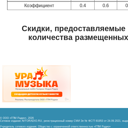
© ООО «ГПМ Радио», 2026
Сетевое издание AVTORADIO.RU, регистрационный номер
СМИ Эл № ФС77-81953 от 24.09.2021,
выда
Учредитель сетевого издания: Общество с ограниченной ответственностью «ГПМ Радио»