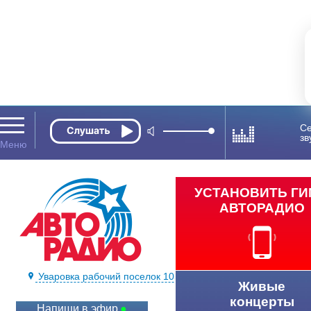
Се
зв
УСТАНОВИТЬ Г
АВТОРАДИО
Уваровка рабочий поселок 105.5 FM
Живые
концерты
Напиши в эфир