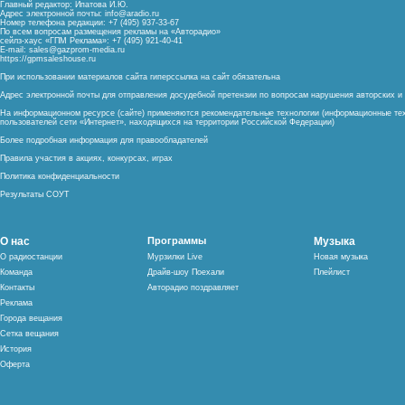
Главный редактор: Ипатова И.Ю.
Адрес электронной почты:
info@aradio.ru
Номер телефона редакции: +7 (495) 937-33-67
По всем вопросам размещения рекламы на «Авторадио»
сейлз-хаус «ГПМ Реклама»: +7 (495) 921-40-41
E-mail:
sales@gazprom-media.ru
https://gpmsaleshouse.ru
При использовании материалов сайта гиперссылка на сайт обязательна
Адрес электронной почты для отправления досудебной претензии по вопросам нарушения авторских 
На информационном ресурсе (сайте) применяются рекомендательные технологии (информационные тех
пользователей сети «Интернет», находящихся на территории Российской Федерации)
Более подробная информация для правообладателей
Правила участия в акциях, конкурсах, играх
Политика конфиденциальности
Результаты СОУТ
О нас
Программы
Музыка
О радиостанции
Мурзилки Live
Новая музыка
Команда
Драйв-шоу Поехали
Плейлист
Контакты
Авторадио поздравляет
Реклама
Города вещания
Сетка вещания
История
Оферта