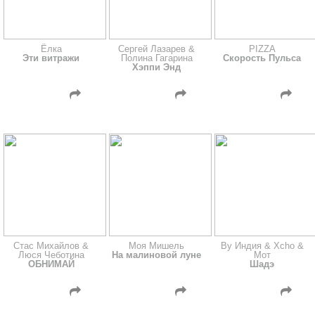
Ёлка
Сергей Лазарев &
PIZZA
Эти витражи
Полина Гагарина
Скорость Пульса
Хэппи Энд
Стас Михайлов &
Моя Мишель
By Индия & Xcho &
Люся Чеботина
На малиновой луне
Мот
ОБНИМАЙ
Шадэ