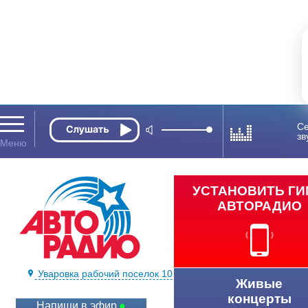
Се
зв
УСТАНОВИТЬ Г
АВТОРАДИО
Уваровка рабочий поселок 105.5 FM
Живые
концерты
Напиши в эфир