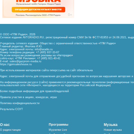
© ООО «ГПМ Радио», 2026
Сетевое издание AVTORADIO.RU, регистрационный номер
СМИ Эл № ФС77-81953 от 24.09.2021,
выда
Учредитель сетевого издания: Общество с ограниченной ответственностью «ГПМ Радио»
Главный редактор: Ипатова И.Ю.
Адрес электронной почты:
info@aradio.ru
Номер телефона редакции: +7 (495) 937-33-67
По всем вопросам размещения рекламы на «Авторадио»
сейлз-хаус «ГПМ Реклама»: +7 (495) 921-40-41
E-mail:
sales@gazprom-media.ru
https://gpmsaleshouse.ru
При использовании материалов сайта гиперссылка на сайт обязательна
Адрес электронной почты для отправления досудебной претензии по вопросам нарушения авторских 
На информационном ресурсе (сайте) применяются рекомендательные технологии (информационные тех
пользователей сети «Интернет», находящихся на территории Российской Федерации)
Более подробная информация для правообладателей
Правила участия в акциях, конкурсах, играх
Политика конфиденциальности
Результаты СОУТ
О нас
Программы
Музыка
О радиостанции
Мурзилки Live
Новая музыка