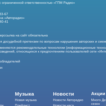
 с ограниченной ответственностью «ГПМ Радио»
33-67
на «Авторадио»
40-41
ерссылка на сайт обязательна
ия досудебной претензии по вопросам нарушения авторских и сме
именяются рекомендательные технологии (информационные техно
 сведений, относящихся к предпочтениям пользователей сети «Инт
ообладателей
ах
Музыка
Новости
Акции
Новая музыка
Новости Авторадио
Много Де
сезон
ли
Плейлист
Новости часа