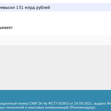
евысил 131 млрд рублей
шевеет
трационный номер
СМИ Эл № ФС77-81953 от 24.09.2021,
выдано Фе
х технологий и массовых коммуникаций (Роскомнадзор).