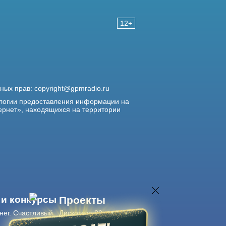
12+
жных прав:
copyright@gpmradio.ru
логии предоставления информации на
ернет», находящихся на территории
 и конкурсы
Проекты
нег. Счастливый
Дискотека 80-х
Живые концерты