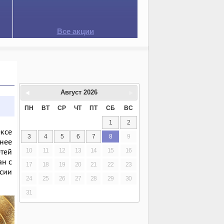
Все акции
Август
2026
ПН
ВТ
СР
ЧТ
ПТ
СБ
ВС
1
2
ексе
3
4
5
6
7
8
9
анее
тей
10
11
12
13
14
15
16
ан с
17
18
19
20
21
22
23
ссии
24
25
26
27
28
29
30
31