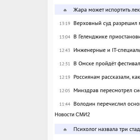
Жара может испортить лек
🔥
Верховный суд разрешил 
13:19
В Геленджике приостанов
13:04
Инженерные и IT-специал
12:43
В Омске пройдёт фестива
12:31
Россиянам рассказали, ка
12:19
Минздрав пересмотрел си
12:05
Володин перечислил осно
11:44
Новости СМИ2
Психолог назвала три ста
🔥