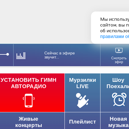
Мы использу
сайтом, вы 
об использо
правилами о
Сейчас в эфире
звучит...
УСТАНОВИТЬ ГИМН
Мурзилки
Шоу
АВТОРАДИО
LIVE
Поехал
Живые
Новая
Плейлист
концерты
музыка