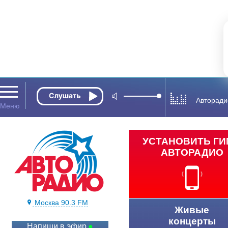
Авторади
УСТАНОВИТЬ Г
АВТОРАДИО
Москва 90.3 FM
Живые
концерты
Напиши в эфир