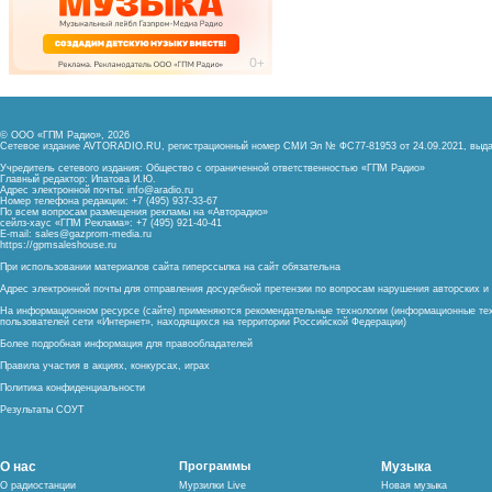
© ООО «ГПМ Радио», 2026
Сетевое издание AVTORADIO.RU, регистрационный номер
СМИ Эл № ФС77-81953 от 24.09.2021,
выда
Учредитель сетевого издания: Общество с ограниченной ответственностью «ГПМ Радио»
Главный редактор: Ипатова И.Ю.
Адрес электронной почты:
info@aradio.ru
Номер телефона редакции: +7 (495) 937-33-67
По всем вопросам размещения рекламы на «Авторадио»
сейлз-хаус «ГПМ Реклама»: +7 (495) 921-40-41
E-mail:
sales@gazprom-media.ru
https://gpmsaleshouse.ru
При использовании материалов сайта гиперссылка на сайт обязательна
Адрес электронной почты для отправления досудебной претензии по вопросам нарушения авторских 
На информационном ресурсе (сайте) применяются рекомендательные технологии (информационные тех
пользователей сети «Интернет», находящихся на территории Российской Федерации)
Более подробная информация для правообладателей
Правила участия в акциях, конкурсах, играх
Политика конфиденциальности
Результаты СОУТ
О нас
Программы
Музыка
О радиостанции
Мурзилки Live
Новая музыка