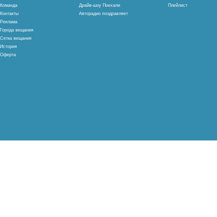
Команда
Драйв-шоу Поехали
Плейлист
Контакты
Авторадио поздравляет
Реклама
Города вещания
Сетка вещания
История
Оферта